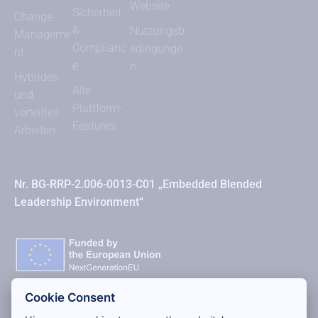
Website
Sicherheit
Change
&
Nutzungsb
Manageme
Complianc
edingunge
nt
e
n
Hybrides
Alle
und
Plattform-
verteiltes
Features
Arbeiten
Nr. BG-RRP-2.006-0013-C01 „Embedded Blended
Leadership Environment“
Cookie Consent