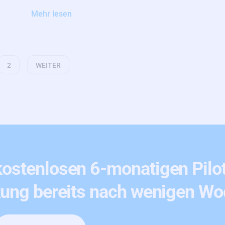
Mehr lesen
2
WEITER
kostenlosen 6-monatigen Pilotp
ung bereits nach wenigen W