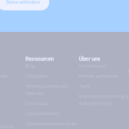
Demo anfordern
Ressourcen
Über uns
Blog
Unternehmen
onen
Fallstudien
Kontakt aufnehmen
Veranstaltungen und
Team
Webinare
Branchenanerkennung &
Downloads
Auszeichnungen
Cookie-Richtlinie
Datenschutzerklärung der
pliance