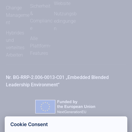
Website
Sicherheit
Change
&
Nutzungsb
Manageme
Complianc
edingunge
nt
e
n
Hybrides
Alle
und
Plattform-
verteiltes
Features
Arbeiten
Nr. BG-RRP-2.006-0013-C01 „Embedded Blended
Leadership Environment“
Cookie Consent