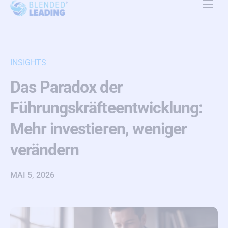
Produkte
Anwendungsfälle
INSIGHTS
Ressourcen
Das Paradox der
Über uns
Führungskräfteentwicklung:
Preise
Mehr investieren, weniger
verändern
Kontakt
DE
MAI 5, 2026