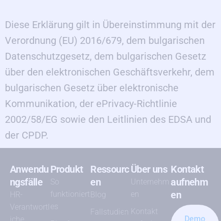
Diese Erklärung gilt in Übereinstimmung mit der
Verordnung (EU) 2016/679, dem bulgarischen
Datenschutzgesetz, dem bulgarischen Gesetz
über den elektronischen Geschäftsverkehr, dem
bulgarischen Gesetz über elektronische
Kommunikation, der ePrivacy-Richtlinie
2002/58/EG sowie den Leitlinien des EDSA und
der CPDP.
Anwendu
Produkt
Ressourc
Über uns
Kontakt
ngsfälle
en
aufnehm
So
Unternehm
en
funktioniert
en
HR-
Blog
es
Verantwortl
Kontakt
Fallstudien
Demo
iche