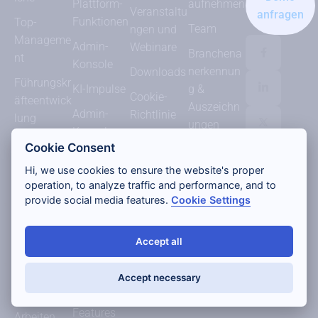
Plattform-
aufnehmen
Veranstaltu
anfragen
Funktionen
Top-
Team
ngen und
Manageme
Admin-
Webinare
Branchena
nt
Konsole
nerkennun
Downloads
Führungskr
KI-Impulse
g &
Cookie-
äfteentwick
Auszeichn
Admin-
Richtlinie
lung
ungen
Konsole
Datenschut
Organisati
Cookie Consent
Integration
zerklärung
onsentwick
Hi, we use cookies to ensure the website's proper
en
der
lung
operation, to analyze traffic and performance, and to
Website
Sicherheit
provide social media features.
Cookie Settings
Change
&
Nutzungsb
Manageme
Complianc
edingunge
nt
Accept all
e
n
Hybrides
Alle
Accept necessary
und
Plattform-
verteiltes
Features
Arbeiten