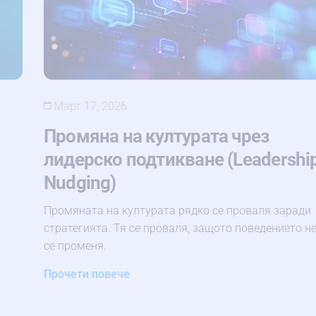
Март 17, 2026
Промяна на културата чрез
лидерско подтикване (Leadershi
Nudging)
Промяната на културата рядко се проваля заради
стратегията. Тя се проваля, защото поведението н
се променя.
Прочети повече