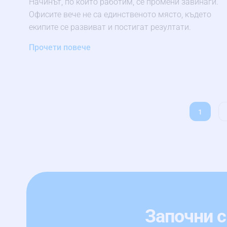
Начинът, по който работим, се промени завинаги.
Офисите вече не са единственото място, където
екипите се развиват и постигат резултати.
Прочети повече
1
Започни с