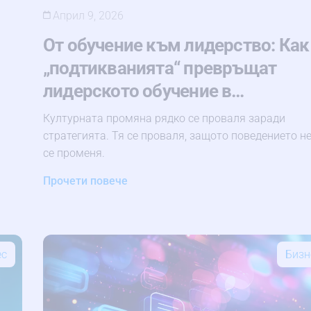
Април 9, 2026
От обучение към лидерство: Как
„подтикванията“ превръщат
лидерското обучение в…
Културната промяна рядко се проваля заради
стратегията. Тя се проваля, защото поведението н
се променя.
Прочети повече
ес
Бизн