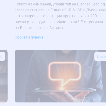
Когато Камен Кънев, управител на Blended Leading,
слезе от сцената на Future of HR & L&D в Дубай, сле
като направи презентация пред повече от 200
висши ръководители в областта на ЧР от региона
на Близкия изток и Африка.
Прочети повече
ес
Бизн