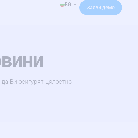
BG
Заяви демо
овини
 да Ви осигурят цялостно