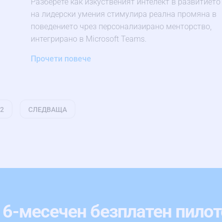
Разберете как изкуственият интелект в развитието
на лидерски умения стимулира реална промяна в
поведението чрез персонализирано менторство,
интегрирано в Microsoft Teams.
Прочети повече
2
СЛЕДВАЩА
 6-месечен безплатен пилот