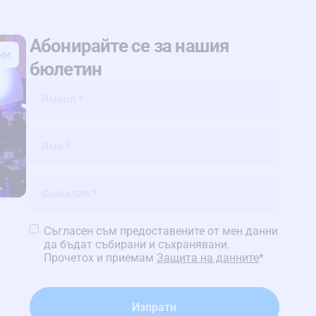
Абонирайте се за нашия
ии
бюлетин
Имейл
*
Име
*
Име
*
Политика
Съгласен съм предоставените от мен данни
за
да бъдат събирани и съхранявани.
поверителност
*
Прочетох и приемам
Защита на данните
*