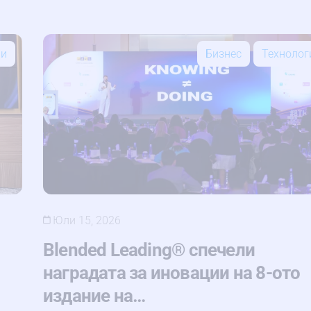
ии
Бизнес
Технолог
Юли 15, 2026
Blended Leading® спечели
наградата за иновации на 8-ото
издание на…