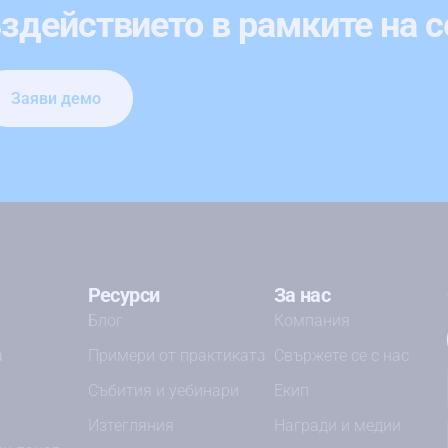
здействието в рамките на 
Заяви демо
Ресурси
За нас
Блог
Компания
а
Примери от практиката
Свържете се с нас
Събития и уебинари
Екип
Изтегляния
Награди и медии