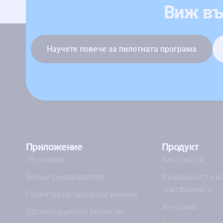
Виж въ
Научете повече за пилотната програма
Приложение
Продукт
HR лидери
Как работи
Висши ръководители
Възможности н
платформата
Развитие на лидерски умения
AI насоки
Организационно развитие