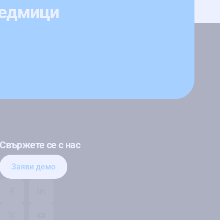
седмици
Свържете се с нас
Заяви демо