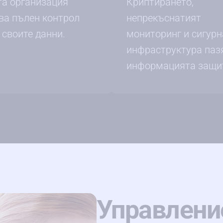
а организация
Криптирането,
ва пълен контрол
непрекъснатият
 своите данни.
мониторинг и сигурн
инфраструктура паз
информацията защи
Управление