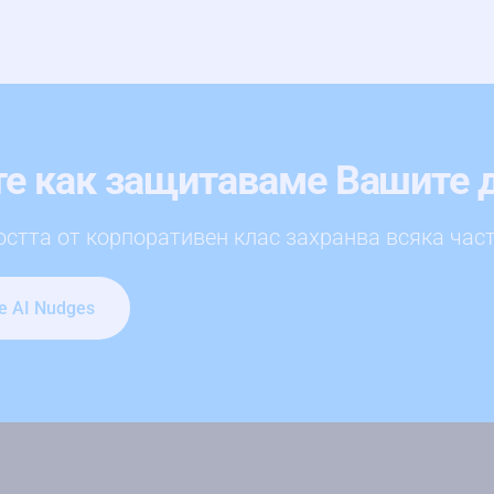
е как защитаваме Вашите 
остта от корпоративен клас захранва всяка част 
е AI Nudges