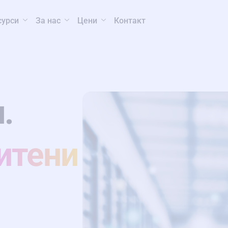
сурси
За нас
Цени
Контакт
.
итени