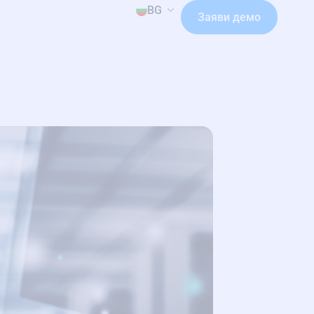
BG
Заяви демо