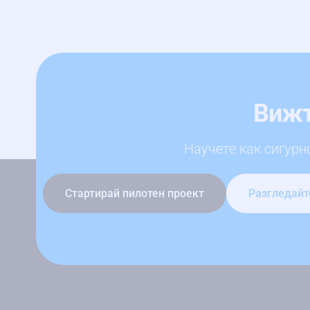
Вижт
Научете как сигурн
Стартирай пилотен проект
Разгледайт