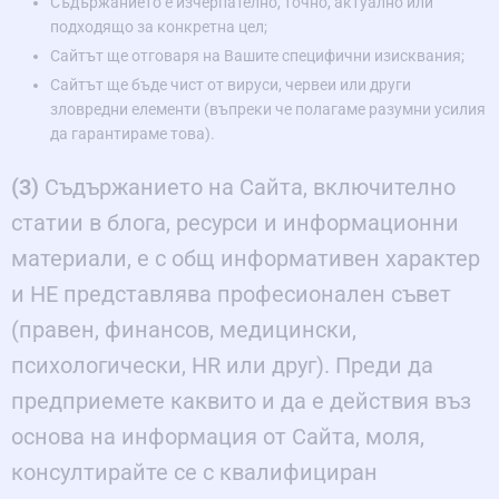
Съдържанието е изчерпателно, точно, актуално или
подходящо за конкретна цел;
Сайтът ще отговаря на Вашите специфични изисквания;
Сайтът ще бъде чист от вируси, червеи или други
зловредни елементи (въпреки че полагаме разумни усилия
да гарантираме това).
(3)
Съдържанието на Сайта, включително
статии в блога, ресурси и информационни
материали, е с общ информативен характер
и НЕ представлява професионален съвет
(правен, финансов, медицински,
психологически, HR или друг). Преди да
предприемете каквито и да е действия въз
основа на информация от Сайта, моля,
консултирайте се с квалифициран