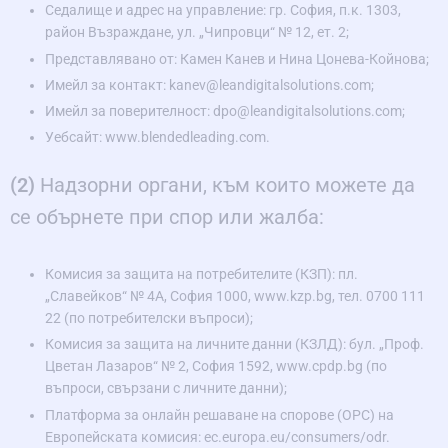
Седалище и адрес на управление: гр. София, п.к. 1303,
район Възраждане, ул. „Чипровци“ № 12, ет. 2;
Представлявано от: Камен Канев и Нина Цонева-Койнова;
Имейл за контакт: kanev@leandigitalsolutions.com;
Имейл за поверителност: dpo@leandigitalsolutions.com;
Уебсайт: www.blendedleading.com.
(2)
Надзорни органи, към които можете да
се обърнете при спор или жалба:
Комисия за защита на потребителите (КЗП): пл.
„Славейков“ № 4А, София 1000, www.kzp.bg, тел. 0700 111
22 (по потребителски въпроси);
Комисия за защита на личните данни (КЗЛД): бул. „Проф.
Цветан Лазаров“ № 2, София 1592, www.cpdp.bg (по
въпроси, свързани с личните данни);
Платформа за онлайн решаване на спорове (ОРС) на
Европейската комисия: ec.europa.eu/consumers/odr.