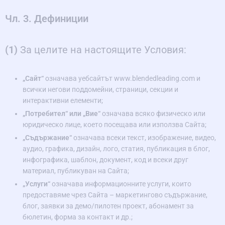
Чл. 3. Дефиниции
(1)
За целите на настоящите Условия:
„Сайт“
означава уебсайтът www.blendedleading.com и
всички негови поддомейни, страници, секции и
интерактивни елементи;
„Потребител“ или „Вие“
означава всяко физическо или
юридическо лице, което посещава или използва Сайта;
„Съдържание“
означава всеки текст, изображение, видео,
аудио, графика, дизайн, лого, статия, публикация в блог,
инфографика, шаблон, документ, код и всеки друг
материал, публикуван на Сайта;
„Услуги“
означава информационните услуги, които
предоставяме чрез Сайта – маркетингово съдържание,
блог, заявки за демо/пилотен проект, абонамент за
бюлетин, форма за контакт и др.;