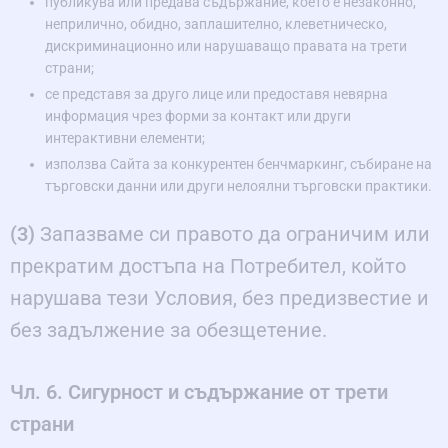
публикува или предава съдържание, което е незаконно,
неприлично, обидно, заплашително, клеветническо,
дискриминационно или нарушаващо правата на трети
страни;
се представя за друго лице или предоставя невярна
информация чрез форми за контакт или други
интерактивни елементи;
използва Сайта за конкурентен бенчмаркинг, събиране на
търговски данни или други нелоялни търговски практики.
(3)
Запазваме си правото да ограничим или
прекратим достъпа на Потребител, който
нарушава тези Условия, без предизвестие и
без задължение за обезщетение.
Чл. 6. Сигурност и съдържание от трети
страни