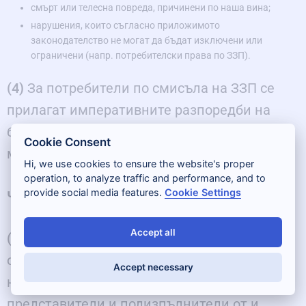
смърт или телесна повреда, причинени по наша вина;
нарушения, които съгласно приложимото
законодателство не могат да бъдат изключени или
ограничени (напр. потребителски права по ЗЗП).
(4)
За потребители по смисъла на ЗЗП се
прилагат императивните разпоредби на
българското законодателство, които не
Cookie Consent
могат да бъдат изключени с тези Условия.
Hi, we use cookies to ensure the website's proper
operation, to analyze traffic and performance, and to
provide social media features.
Cookie Settings
Чл. 17. Обезщетение
Accept all
((1)
Потребителят се задължава да
обезщети и предпази Blended Leading и
Accept necessary
неговите управители, служители,
представители и подизпълнители от и