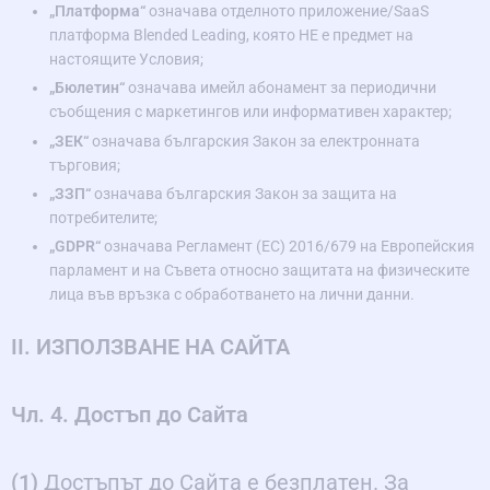
„Платформа“
означава отделното приложение/SaaS
платформа Blended Leading, която НЕ е предмет на
настоящите Условия;
„Бюлетин“
означава имейл абонамент за периодични
съобщения с маркетингов или информативен характер;
„ЗЕК“
означава българския Закон за електронната
търговия;
„ЗЗП“
означава българския Закон за защита на
потребителите;
„GDPR“
означава Регламент (ЕС) 2016/679 на Европейския
парламент и на Съвета относно защитата на физическите
лица във връзка с обработването на лични данни.
II. ИЗПОЛЗВАНЕ НА САЙТА
Чл. 4. Достъп до Сайта
(1)
Достъпът до Сайта е безплатен. За