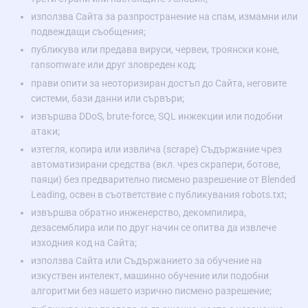
използва Сайта за разпространение на спам, измамни или
подвеждащи съобщения;
публикува или предава вируси, червеи, троянски коне,
ransomware или друг зловреден код;
прави опити за неоторизиран достъп до Сайта, неговите
системи, бази данни или сървъри;
извършва DDoS, brute-force, SQL инжекции или подобни
атаки;
изтегля, копира или извлича (scrape) Съдържание чрез
автоматизирани средства (вкл. чрез скрапери, ботове,
паяци) без предварително писмено разрешение от Blended
Leading, освен в съответствие с публикувания robots.txt;
извършва обратно инженерство, декомпилира,
дезасемблира или по друг начин се опитва да извлече
изходния код на Сайта;
използва Сайта или Съдържанието за обучение на
изкуствен интелект, машинно обучение или подобни
алгоритми без нашето изрично писмено разрешение;