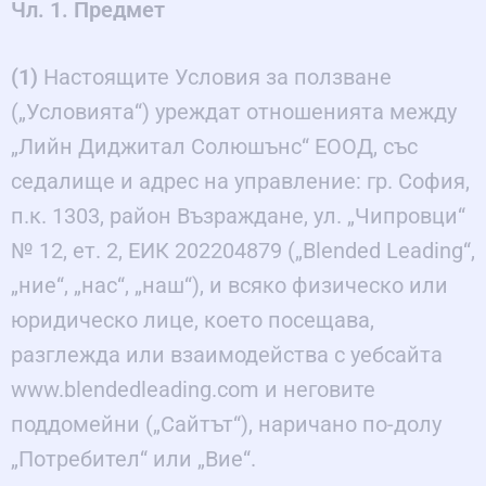
Чл. 1. Предмет
(1)
Настоящите Условия за ползване
(„Условията“) уреждат отношенията между
„Лийн Диджитал Солюшънс“ ЕООД, със
седалище и адрес на управление: гр. София,
п.к. 1303, район Възраждане, ул. „Чипровци“
№ 12, ет. 2, ЕИК 202204879 („Blended Leading“,
„ние“, „нас“, „наш“), и всяко физическо или
юридическо лице, което посещава,
разглежда или взаимодейства с уебсайта
www.blendedleading.com и неговите
поддомейни („Сайтът“), наричано по-долу
„Потребител“ или „Вие“.