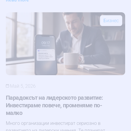
Бизнес
Май 5, 2026
Парадоксът на лидерското развитие:
Инвестираме повече, променяме по-
малко
Много организации инвестират сериозно в
развитието на лидерски умения. Те планират