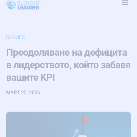
Платформа
Приложение
БИЗНЕС
Ресурси
Преодоляване на дефицита
За нас
в лидерството, който забавя
Цени
вашите KPI
Контакт
МАРТ 25, 2026
BG