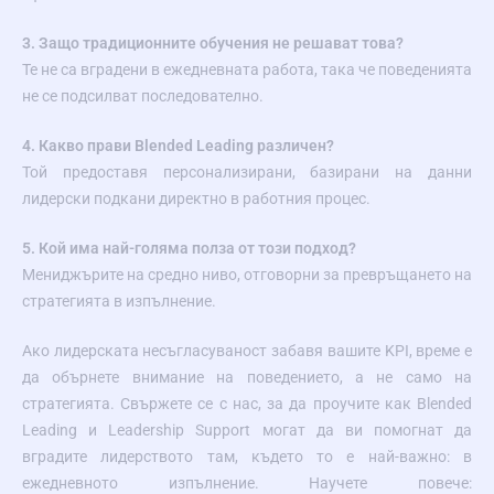
3. Защо традиционните обучения не решават това?
Те не са вградени в ежедневната работа, така че поведенията
не се подсилват последователно.
4. Какво прави Blended Leading различен?
Той предоставя персонализирани, базирани на данни
лидерски подкани директно в работния процес.
5. Кой има най-голяма полза от този подход?
Мениджърите на средно ниво, отговорни за превръщането на
стратегията в изпълнение.
Ако лидерската несъгласуваност забавя вашите KPI, време е
да обърнете внимание на поведението, а не само на
стратегията. Свържете се с нас, за да проучите как Blended
Leading и Leadership Support могат да ви помогнат да
вградите лидерството там, където то е най-важно: в
ежедневното изпълнение. Научете повече: