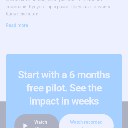
семинари. Купуват програми. Предлагат коучинг.
Канят експерти.
Read more
Start with a 6 months
free pilot. See the
impact in weeks
Watch
Watch recorded