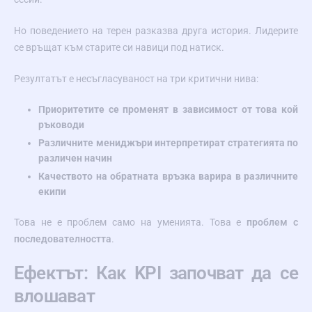
Но поведението на терен разказва друга история. Лидерите
се връщат към старите си навици под натиск.
Резултатът е несъгласуваност на три критични нива:
Приоритетите се променят в зависимост от това кой
ръководи
Различните мениджъри интерпретират стратегията по
различен начин
Качеството на обратната връзка варира в различните
екипи
Това не е проблем само на уменията. Това е
проблем с
последователността
.
Ефектът: Как KPI започват да се
влошават