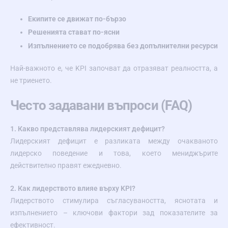
Екипите се движат по-бързо
Решенията стават по-ясни
Изпълнението се подобрява без допълнителни ресурси
Най-важното е, че KPI започват да отразяват реалността, а
не триенето.
Често задавани въпроси (FAQ)
1. Какво представлява лидерският дефицит?
Лидерският дефицит е разликата между очакваното
лидерско поведение и това, което мениджърите
действително правят ежедневно.
2. Как лидерството влияе върху KPI?
Лидерството стимулира съгласуваността, яснотата и
изпълнението – ключови фактори зад показателите за
ефективност.