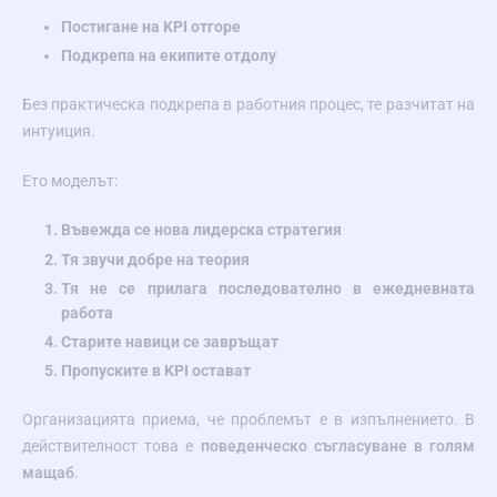
Постигане на KPI отгоре
Подкрепа на екипите отдолу
Без практическа подкрепа в работния процес, те разчитат на
интуиция.
Ето моделът:
Въвежда се нова лидерска стратегия
Тя звучи добре на теория
Тя не се прилага последователно в ежедневната
работа
Старите навици се завръщат
Пропуските в KPI остават
Организацията приема, че проблемът е в изпълнението. В
действителност това е
поведенческо съгласуване в голям
мащаб
.