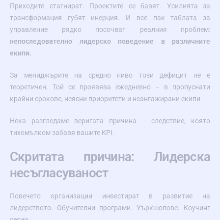
Приходите стагнират. Проектите се бавят. Усилията за
трансформация губят инерция. И все пак таблата за
управление рядко посочват реалния проблем:
непоследователно лидерско поведение в различните
екипи.
За мениджърите на средно ниво този дефицит не е
теоретичен. Той се проявява ежедневно – в пропуснати
крайни срокове, неясни приоритети и неангажирани екипи.
Нека разгледаме веригата причина – следствие, която
тихомълком забавя вашите KPI.
Скритата причина: Лидерска
несъгласуваност
Повечето организации инвестират в развитие на
лидерството. Обучителни програми. Уъркшопове. Коучинг
сесии.