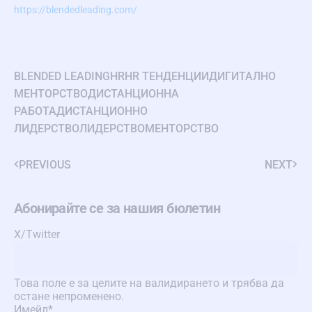
https://blendedleading.com/
BLENDED LEADING
HR
HR ТЕНДЕНЦИИ
ДИГИТАЛНО
МЕНТОРСТВО
ДИСТАНЦИОННА
РАБОТА
ДИСТАНЦИОННО
ЛИДЕРСТВО
ЛИДЕРСТВО
МЕНТОРСТВО
PREVIOUS
NEXT
Абонирайте се за нашия бюлетин
X/Twitter
Това поле е за целите на валидирането и трябва да
остане непроменено.
Имейл
*