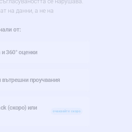
 съгласуваността се нарушава.
т на данни, а не на
нали от:
 и 360° оценки
и вътрешни проучвания
ck (скоро) или
очаквайте скоро