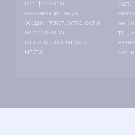
платформи за
(Natu
комуникация, за да
Proce
обедини текст, активност и
senti
показатели за
тон, 
ангажираност на едно
взаим
място.
екипи