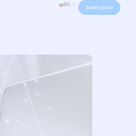
BG
Заяви демо