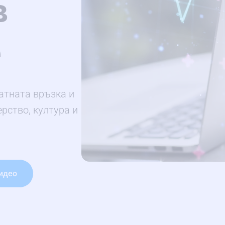
в
е
атната връзка и
рство, култура и
идео