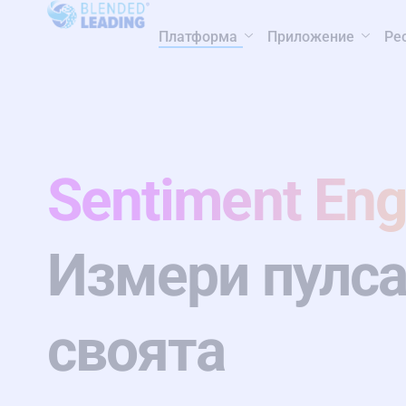
Платформа
Приложение
Ре
Sentiment Eng
Измери пулса
своята