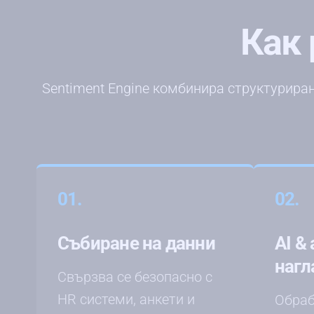
Как
Sentiment Engine комбинира структуриран
01.
02.
Събиране на данни
AI &
нагл
Свързва се безопасно с
HR системи, анкети и
Обраб