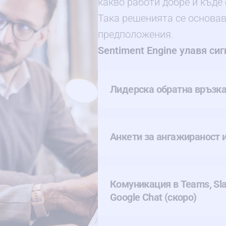
какво работи добре и къде
Така решенията се основава
предположения.
Sentiment Engine улавя сиг
Лидерска обратна връзка
Анкети за ангажираност 
Комуникация в Teams, Sla
Google Chat (скоро)