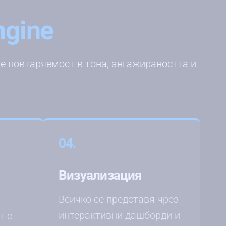
ngine
ие повтаряемост в тона, ангажираността и
04.
Визуализация
Всичко се представя чрез
интерактивни дашборди и
т с