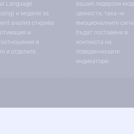
ral Language
вашия лидерски мод
ssing) и модели за
ценности, така че
ment анализ открива
емоционалните сигн
мотивация и
бъдат поставени в
оотношения в
контекста на
те и отделите.
поведенческите
индикатори.