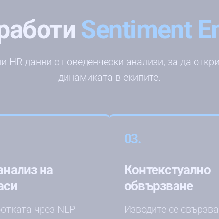
 работи
Sentiment E
и HR данни с поведенчески анализи, за да откр
динамиката в екипите.
03.
 анализ на
Контекстуално
аси
обвързване
отката чрез NLP
Изводите се свързва