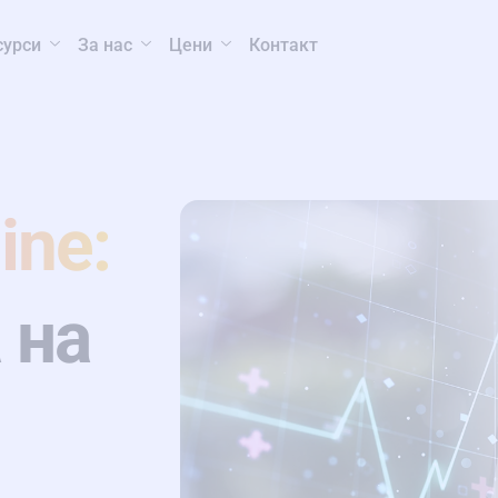
сурси
За нас
Цени
Контакт
ine:
 на