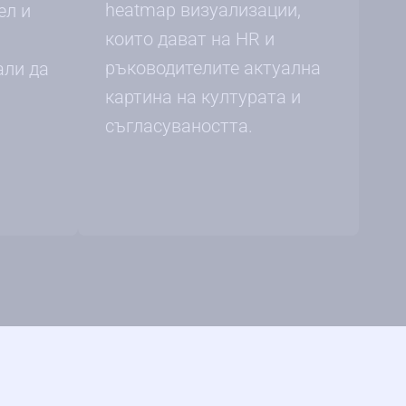
heatmap визуализации,
ел и
които дават на HR и
ръководителите актуална
али да
картина на културата и
съгласуваността.