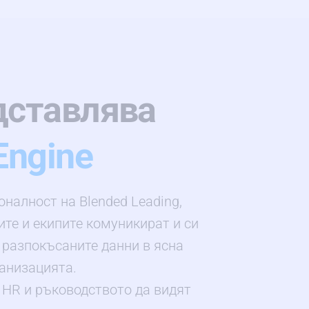
дставлява
Engine
оналност на Blended Leading,
ите и екипите комуникират и си
 разпокъсаните данни в ясна
ганизацията.
а HR и ръководството да видят