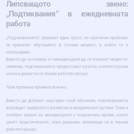
Липсващото звено:
„Подтиквания“ в ежедневната
работа
„Подтикванията“ решават един прост, но критичен проблем:
те пренасят обучението в точния момент, в който то е
необходимо.
Вместо да се очаква от мениджърите да си спомнят модел от
семинар, подтикванията предоставят кратки, контекстуални
насоки директно в техния работен процес.
Тази промяна променя всичко.
Вместо да добавят още един слой обучение, подтикванията
вграждат лидерското развитие в ежедневните рутини. Това е
особено важно за мениджърите с ограничено време, които
ценят практическите, леки решения, вписващи се в техния
работен процес.