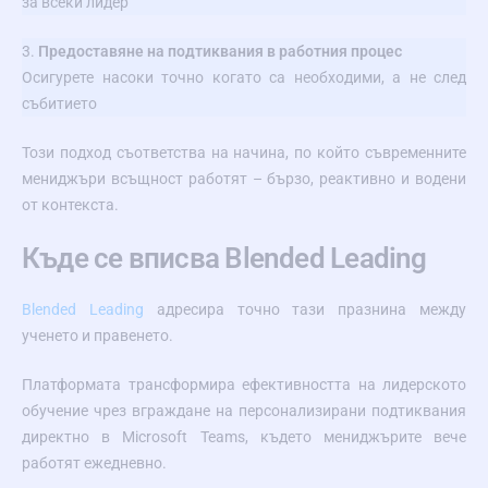
за всеки лидер
3.
Предоставяне на подтиквания в работния процес
Осигурете насоки точно когато са необходими, а не след
събитието
Този подход съответства на начина, по който съвременните
мениджъри всъщност работят – бързо, реактивно и водени
от контекста.
Къде се вписва Blended Leading
Blended Leading
адресира точно тази празнина между
ученето и правенето.
Платформата трансформира ефективността на лидерското
обучение чрез вграждане на персонализирани подтиквания
директно в Microsoft Teams, където мениджърите вече
работят ежедневно.