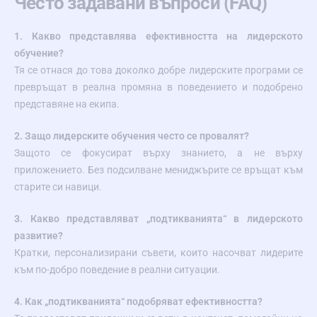
Често задавани въпроси (FAQ)
1. Какво представлява ефективността на лидерското
обучение?
Тя се отнася до това доколко добре лидерските програми се
превръщат в реална промяна в поведението и подобрено
представяне на екипа.
2. Защо лидерските обучения често се провалят?
Защото се фокусират върху знанието, а не върху
приложението. Без подсилване мениджърите се връщат към
старите си навици.
3. Какво представляват „подтикванията“ в лидерското
развитие?
Кратки, персонализирани съвети, които насочват лидерите
към по-добро поведение в реални ситуации.
4. Как „подтикванията“ подобряват ефективността?