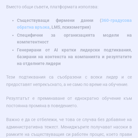
Вместо общи съвети, платформата използва:
Съществуващи фирмени данни (
360-градусова
обратна връзка
, LMS, психометрия)
Специфични за организацията модели на
компетентност
Генерирани от AI кратки лидерски подтиквания,
базирани на контекста на компанията и резултатите
на отделните лидери
Тези подтиквания са съобразени с всеки лидер и се
предоставят непрекъснато, а не само по време на обучение.
Резултатът е преминаване от еднократно обучение към
постоянна промяна в поведението.
Важно е да се отбележи, че това се случва без добавяне на
административна тежест. Мениджърите получават насоки в
рамките на съществуващия си работен процес, което прави