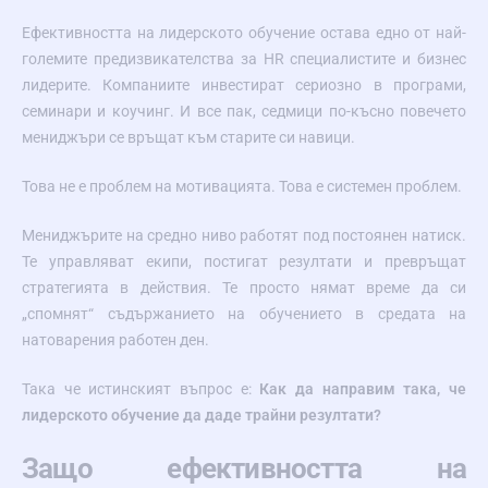
Ефективността на лидерското обучение остава едно от най-
големите предизвикателства за HR специалистите и бизнес
лидерите. Компаниите инвестират сериозно в програми,
семинари и коучинг. И все пак, седмици по-късно повечето
мениджъри се връщат към старите си навици.
Това не е проблем на мотивацията. Това е системен проблем.
Мениджърите на средно ниво работят под постоянен натиск.
Те управляват екипи, постигат резултати и превръщат
стратегията в действия. Те просто нямат време да си
„спомнят“ съдържанието на обучението в средата на
натоварения работен ден.
Така че истинският въпрос е:
Как да направим така, че
лидерското обучение да даде трайни резултати?
Защо ефективността на