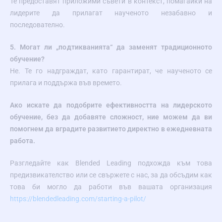
Те предоставят приложими съвети в контекст, помагайки на
лидерите да прилагат наученото незабавно и
последователно.
5. Могат ли „подтикванията“ да заменят традиционното
обучение?
Не. Те го надграждат, като гарантират, че наученото се
прилага и поддържа във времето.
Ако искате да подобрите ефективността на лидерското
обучение, без да добавяте сложност, ние можем да ви
помогнем да вградите развитието директно в ежедневната
работа.
Разгледайте как Blended Leading подхожда към това
предизвикателство или се свържете с нас, за да обсъдим как
това би могло да работи във вашата организация
https://blendedleading.com/starting-a-pilot/