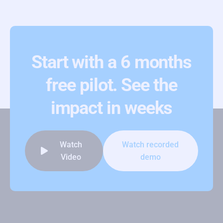
Start with a 6 months
free pilot. See the
impact in weeks
Watch
Watch recorded
Video
demo