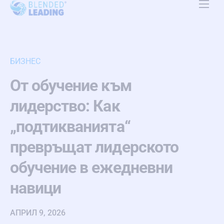
Платформа
Приложение
БИЗНЕС
Ресурси
От обучение към
За нас
лидерство: Как
Цени
„подтикванията“
превръщат лидерското
Контакт
обучение в ежедневни
BG
навици
АПРИЛ 9, 2026