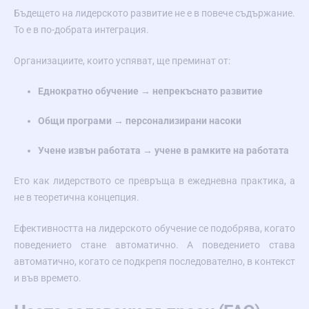
Бъдещето на лидерското развитие не е в повече съдържание.
То е в по-добрата интеграция.
Организациите, които успяват, ще преминат от:
Еднократно обучение → непрекъснато развитие
Общи програми → персонализирани насоки
Учене извън работата → учене в рамките на работата
Ето как лидерството се превръща в ежедневна практика, а
не в теоретична концепция.
Ефективността на лидерското обучение се подобрява, когато
поведението стане автоматично. А поведението става
автоматично, когато се подкрепя последователно, в контекст
и във времето.