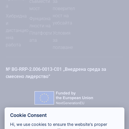
съвмести
за
а
мост
поверител
ност на
Хибридна
Фунциона
уебсайта
и
лности на
дистанцио
Платформ
Условия
нна
ата
за
работа
ползване
№ BG-RRP-2.006-0013-C01 „Внедрена среда за
смесено лидерство“
Cookie Consent
Hi, we use cookies to ensure the website's proper