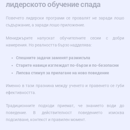
лидерското обучение спада
Повечето лидерски програми се провалят не заради лошо
съдържание, а заради лошо приложение.
Мениджърите напускат обучителните сесии с добри
намерения. Но реалността бързо надделява:
Спешните задачи заменят размисъла
Старите навици изглеждат по-бързи и по-безопасни
Липсва стимул за прилагане на ново поведение
Именно в тази празнина между ученето и правенето се губи
ефективността.
Традиционните подходи приемат, че знанието води до
поведение. В действителност поведението изисква
подсилване, контекст и правилен момент.