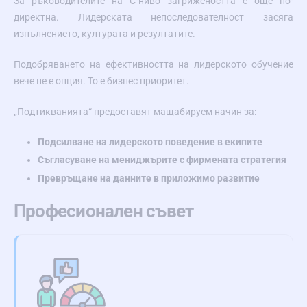
За ръководителите на C-ниво загрижеността е още по-
директна. Лидерската непоследователност засяга
изпълнението, културата и резултатите.
Подобряването на ефективността на лидерското обучение
вече не е опция. То е бизнес приоритет.
„Подтикванията“ предоставят мащабируем начин за:
Подсилване на лидерското поведение в екипите
Съгласуване на мениджърите с фирмената стратегия
Превръщане на данните в приложимо развитие
Професионален съвет