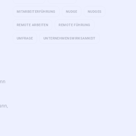
MITARBEITERFÜHRUNG
NUDGE
NUDGES
REMOTE ARBEITEN
REMOTE FÜHRUNG
UMFRAGE
UNTERNEHMENSWIRKSAMKEIT
ann
ann,