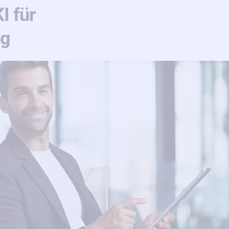
I für
ng