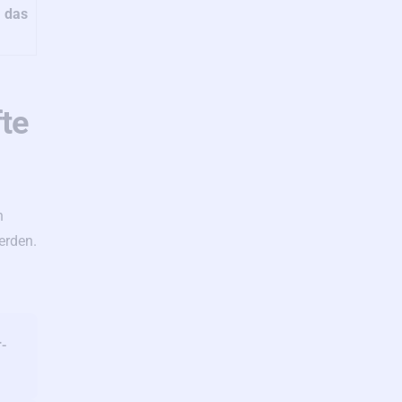
, das
te
h
erden.
-