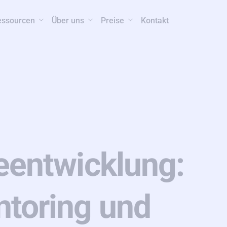
essourcen
Über uns
Preise
Kontakt
eentwicklung:
toring und