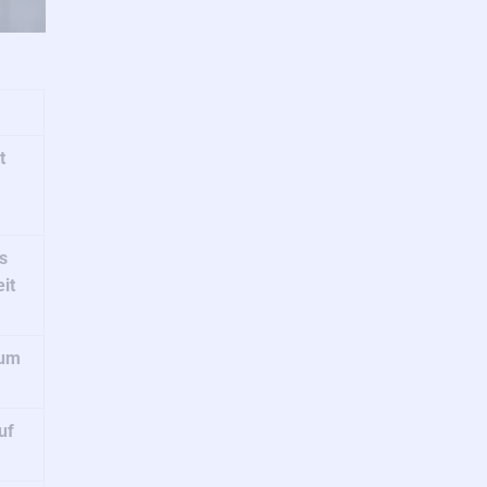
t
s
it
 um
uf