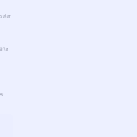
assten
äfte
bei