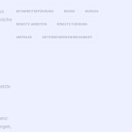
us
MITARBEITERFÜHRUNG
NUDGE
NUDGES
präche
REMOTE ARBEITEN
REMOTE FÜHRUNG
UMFRAGE
UNTERNEHMENSWIRKSAMKEIT
etzte
enz-
ingen,