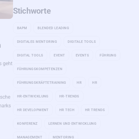
Stichworte
BAPM
BLENDED LEADING
DIGITALES MENTORING
DIGITALE TOOLS
d
DIGITAL TOOLS
EVENT
EVENTS
FÜHRUNG
s geht
FÜHRUNGSKOMPETENZEN
FÜHRUNGSKRÄFTETRAINING
HR
HR
ische
HR-ENTWICKLUNG
HR-TRENDS
marks
HR DEVELOPMENT
HR TECH
HR TRENDS
KONFERENZ
LERNEN UND ENTWICKLUNG
MANAGEMENT
MENTORING