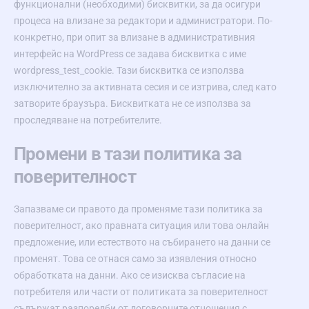
функционални (необходими) бисквитки, за да осигури
процеса на влизане за редактори и администратори. По-
конкретно, при опит за влизане в административния
интерфейс на WordPress се задава бисквитка с име
wordpress_test_cookie. Тази бисквитка се използва
изключително за активната сесия и се изтрива, след като
затворите браузъра. Бисквитката не се използва за
проследяване на потребителите.
Промени в тази политика за
поверителност
Запазваме си правото да променяме тази политика за
поверителност, ако правната ситуация или това онлайн
предложение, или естеството на събирането на данни се
променят. Това се отнася само за изявления относно
обработката на данни. Ако се изисква съгласие на
потребителя или части от политиката за поверителност
съдържат разпоредби от договорните отношения с