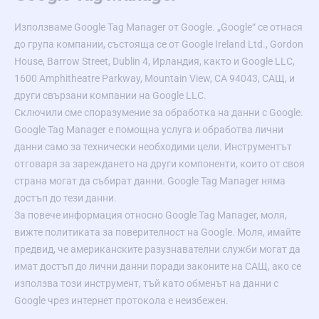
Използваме Google Tag Manager от Google. „Google“ се отнася
до група компании, състояща се от Google Ireland Ltd., Gordon
House, Barrow Street, Dublin 4, Ирландия, както и Google LLC,
1600 Amphitheatre Parkway, Mountain View, CA 94043, САЩ, и
други свързани компании на Google LLC.
Сключили сме споразумение за обработка на данни с Google.
Google Tag Manager е помощна услуга и обработва лични
данни само за технически необходими цели. Инструментът
отговаря за зареждането на други компоненти, които от своя
страна могат да събират данни. Google Tag Manager няма
достъп до тези данни.
За повече информация относно Google Tag Manager, моля,
вижте политиката за поверителност на Google. Моля, имайте
предвид, че американските разузнавателни служби могат да
имат достъп до лични данни поради законите на САЩ, ако се
използва този инструмент, тъй като обменът на данни с
Google чрез интернет протокола е неизбежен.