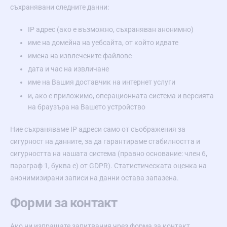
съхранявани следните данни:
IP адрес (ако е възможно, съхраняван анонимно)
име на домейна на уебсайта, от който идвате
имена на извлечените файлове
дата и час на извличане
име на Вашия доставчик на интернет услуги
и, ако е приложимо, операционната система и версията
на браузъра на Вашето устройство
Ние съхраняваме IP адреси само от съображения за
сигурност на данните, за да гарантираме стабилността и
сигурността на нашата система (правно основание: член 6,
параграф 1, буква е) от GDPR). Статистическата оценка на
анонимизирани записи на данни остава запазена.
Форми за контакт
Ако ни изпращате запитвания чрез форма за контакт,