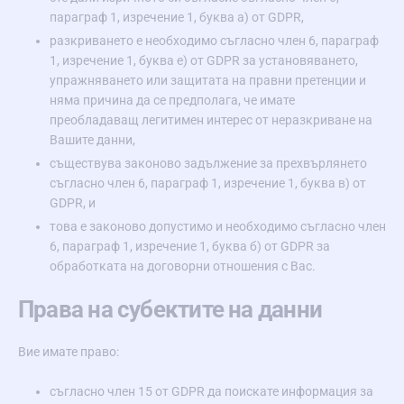
параграф 1, изречение 1, буква а) от GDPR,
разкриването е необходимо съгласно член 6, параграф
1, изречение 1, буква е) от GDPR за установяването,
упражняването или защитата на правни претенции и
няма причина да се предполага, че имате
преобладаващ легитимен интерес от неразкриване на
Вашите данни,
съществува законово задължение за прехвърлянето
съгласно член 6, параграф 1, изречение 1, буква в) от
GDPR, и
това е законово допустимо и необходимо съгласно член
6, параграф 1, изречение 1, буква б) от GDPR за
обработката на договорни отношения с Вас.
Права на субектите на данни
Вие имате право:
съгласно член 15 от GDPR да поискате информация за