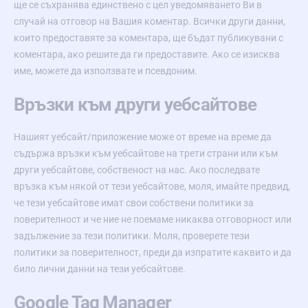
ще се съхранява единствено с цел уведомяването Ви в
случай на отговор на Вашия коментар. Всички други данни,
които предоставяте за коментара, ще бъдат публикувани с
коментара, ако решите да ги предоставите. Ако се изисква
име, можете да използвате и псевдоним.
Връзки към други уебсайтове
Нашият уебсайт/приложение може от време на време да
съдържа връзки към уебсайтове на трети страни или към
други уебсайтове, собственост на нас. Ако последвате
връзка към някой от тези уебсайтове, моля, имайте предвид,
че тези уебсайтове имат свои собствени политики за
поверителност и че ние не поемаме никаква отговорност или
задължение за тези политики. Моля, проверете тези
политики за поверителност, преди да изпратите каквито и да
било лични данни на тези уебсайтове.
Google Tag Manager