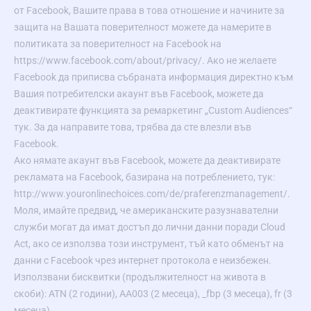
от Facebook, Вашите права в това отношение и начините за
защита на Вашата поверителност можете да намерите в
политиката за поверителност на Facebook на
https://www.facebook.com/about/privacy/
. Ако не желаете
Facebook да приписва събраната информация директно към
Вашия потребителски акаунт във Facebook, можете да
деактивирате функцията за ремаркетинг „Custom Audiences“
тук. За да направите това, трябва да сте влезли във
Facebook.
Ако нямате акаунт във Facebook, можете да деактивирате
рекламата на Facebook, базирана на потреблението, тук:
http://www.youronlinechoices.com/de/praferenzmanagement/
.
Моля, имайте предвид, че американските разузнавателни
служби могат да имат достъп до лични данни поради Cloud
Act, ако се използва този инструмент, тъй като обменът на
данни с Facebook чрез интернет протокола е неизбежен.
Използвани бисквитки (продължителност на живота в
скоби): ATN (2 години), AA003 (2 месеца), _fbp (3 месеца), fr (3
месеца)