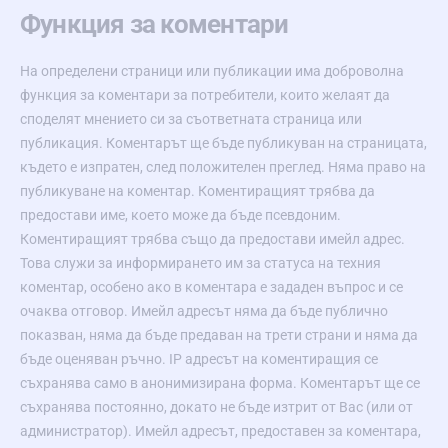
Функция за коментари
На определени страници или публикации има доброволна
функция за коментари за потребители, които желаят да
споделят мнението си за съответната страница или
публикация. Коментарът ще бъде публикуван на страницата,
където е изпратен, след положителен преглед. Няма право на
публикуване на коментар. Коментиращият трябва да
предостави име, което може да бъде псевдоним.
Коментиращият трябва също да предостави имейл адрес.
Това служи за информирането им за статуса на техния
коментар, особено ако в коментара е зададен въпрос и се
очаква отговор. Имейл адресът няма да бъде публично
показван, няма да бъде предаван на трети страни и няма да
бъде оценяван ръчно. IP адресът на коментиращия се
съхранява само в анонимизирана форма. Коментарът ще се
съхранява постоянно, докато не бъде изтрит от Вас (или от
администратор). Имейл адресът, предоставен за коментара,