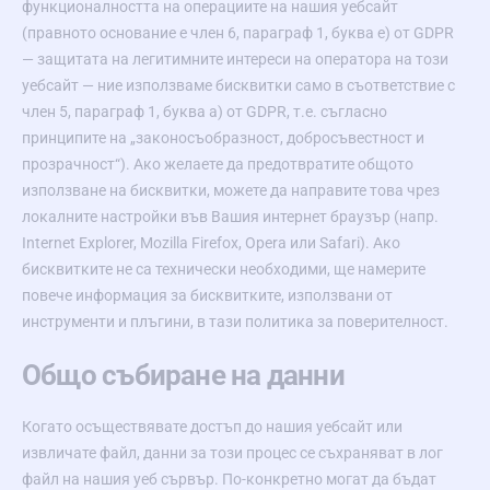
функционалността на операциите на нашия уебсайт
(правното основание е член 6, параграф 1, буква е) от GDPR
— защитата на легитимните интереси на оператора на този
уебсайт — ние използваме бисквитки само в съответствие с
член 5, параграф 1, буква а) от GDPR, т.е. съгласно
принципите на „законосъобразност, добросъвестност и
прозрачност“). Ако желаете да предотвратите общото
използване на бисквитки, можете да направите това чрез
локалните настройки във Вашия интернет браузър (напр.
Internet Explorer, Mozilla Firefox, Opera или Safari). Ако
бисквитките не са технически необходими, ще намерите
повече информация за бисквитките, използвани от
инструменти и плъгини, в тази политика за поверителност.
Общо събиране на данни
Когато осъществявате достъп до нашия уебсайт или
извличате файл, данни за този процес се съхраняват в лог
файл на нашия уеб сървър. По-конкретно могат да бъдат