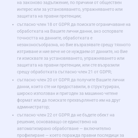
на законово задължение, по причини от обществен
интерес или за установяването, упражняването или
защитата на правни претенции;
съгласно член 18 от GDPR да поискате ограничаване на
обработката на Вашите лични данни, ако оспорвате
точността на данните, обработката е
незаконосъобразна, но Вие възразявате срещу тяхното
изтриване и ние вече не се нуждаем от данните, но Вие
ги изисквате за установяването, упражняването или
защитата на правни претенции, или сте възразили
срещу обработката съгласно член 21 от GDPR;
съгласно член 20 от GDPR да получите Вашите лични
данни, които сте ни предоставили, в структуриран,
широко използван и пригоден за машинно четене
формат или да поискате прехвърлянето им на друг
администратор;
съгласно член 22 от GDPR да не бъдете обект на
решение, основаващо се единствено на
автоматизирано обработване — включително
профилиране — което поражда правни последици за