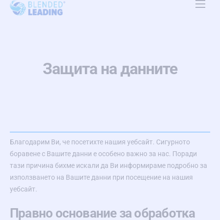
Платформа
Приложение
Защита на данните
Ресурси
За нас
Цени
Контакт
Благодарим Ви, че посетихте нашия уебсайт. Сигурното
боравене с Вашите данни е особено важно за нас. Поради
тази причина бихме искали да Ви информираме подробно за
BG
използването на Вашите данни при посещение на нашия
уебсайт.
Правно основание за обработка