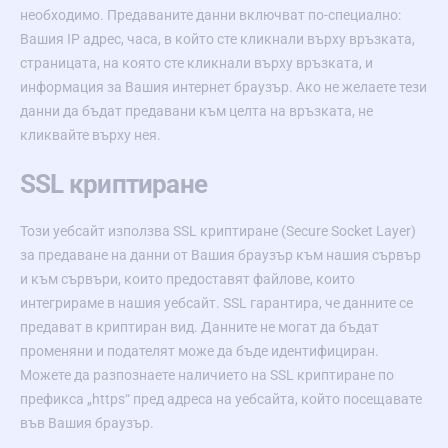
необходимо. Предаваните данни включват по-специално:
Вашия IP адрес, часа, в който сте кликнали върху връзката,
страницата, на която сте кликнали върху връзката, и
информация за Вашия интернет браузър. Ако не желаете тези
данни да бъдат предавани към целта на връзката, не
кликвайте върху нея.
SSL криптиране
Този уебсайт използва SSL криптиране (Secure Socket Layer)
за предаване на данни от Вашия браузър към нашия сървър
и към сървъри, които предоставят файлове, които
интегрираме в нашия уебсайт. SSL гарантира, че данните се
предават в криптиран вид. Данните не могат да бъдат
променяни и подателят може да бъде идентифициран.
Можете да разпознаете наличието на SSL криптиране по
префикса „https“ пред адреса на уебсайта, който посещавате
във Вашия браузър.