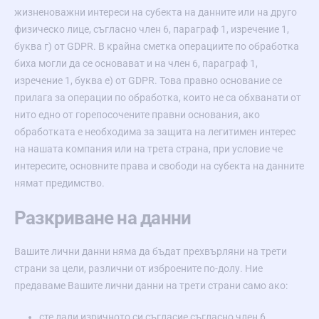
жизненоважни интереси на субекта на данните или на друго
физическо лице, съгласно член 6, параграф 1, изречение 1,
буква г) от GDPR. В крайна сметка операциите по обработка
биха могли да се основават и на член 6, параграф 1,
изречение 1, буква е) от GDPR. Това правно основание се
прилага за операции по обработка, които не са обхванати от
нито едно от горепосочените правни основания, ако
обработката е необходима за защита на легитимен интерес
на нашата компания или на трета страна, при условие че
интересите, основните права и свободи на субекта на данните
нямат предимство.
Разкриване на данни
Вашите лични данни няма да бъдат прехвърляни на трети
страни за цели, различни от изброените по-долу. Ние
предаваме Вашите лични данни на трети страни само ако:
сте дали изричното си съгласие съгласно член 6,