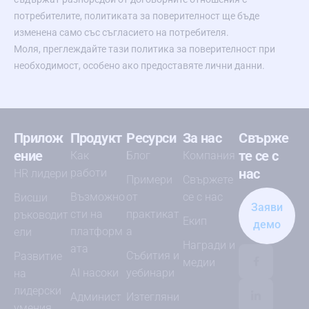
потребителите, политиката за поверителност ще бъде
изменена само със съгласието на потребителя.
Моля, преглеждайте тази политика за поверителност при
необходимост, особено ако предоставяте лични данни.
Прилож
Продукт
Ресурси
За нас
Свърже
ение
те се с
Как
Блог
Компания
нас
работи
HR лидери
Примери
Свържете
Възможно
от
се с нас
Висши
Заяви
сти на
практикат
ръководит
Екип
демо
платформ
а
ели
Награди и
ата
Събития и
Развитие
медии
AI насоки
уебинари
на
лидерски
Админист
Изтегляни
умения