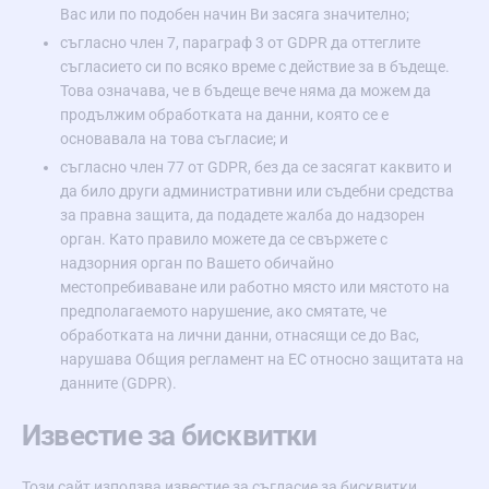
Вас или по подобен начин Ви засяга значително;
съгласно член 7, параграф 3 от GDPR да оттеглите
съгласието си по всяко време с действие за в бъдеще.
Това означава, че в бъдеще вече няма да можем да
продължим обработката на данни, която се е
основавала на това съгласие; и
съгласно член 77 от GDPR, без да се засягат каквито и
да било други административни или съдебни средства
за правна защита, да подадете жалба до надзорен
орган. Като правило можете да се свържете с
надзорния орган по Вашето обичайно
местопребиваване или работно място или мястото на
предполагаемото нарушение, ако смятате, че
обработката на лични данни, отнасящи се до Вас,
нарушава Общия регламент на ЕС относно защитата на
данните (GDPR).
Известие за бисквитки
Този сайт използва известие за съгласие за бисквитки