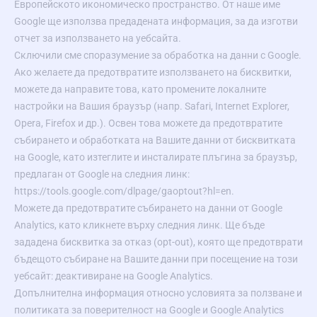
Европейското икономическо пространство. От наше име
Google ще използва предадената информация, за да изготви
отчет за използването на уебсайта.
Сключили сме споразумение за обработка на данни с Google.
Ако желаете да предотвратите използването на бисквитки,
можете да направите това, като промените локалните
настройки на Вашия браузър (напр. Safari, Internet Explorer,
Opera, Firefox и др.). Освен това можете да предотвратите
събирането и обработката на Вашите данни от бисквитката
на Google, като изтеглите и инсталирате плъгина за браузър,
предлаган от Google на следния линк:
https://tools.google.com/dlpage/gaoptout?hl=en.
Можете да предотвратите събирането на данни от Google
Analytics, като кликнете върху следния линк. Ще бъде
зададена бисквитка за отказ (opt-out), която ще предотврати
бъдещото събиране на Вашите данни при посещение на този
уебсайт: деактивиране на Google Analytics.
Допълнителна информация относно условията за ползване и
политиката за поверителност на Google и Google Analytics