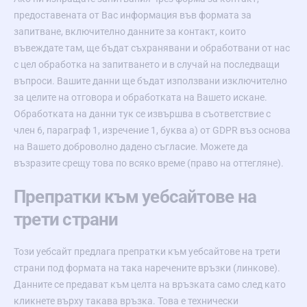
предоставената от Вас информация във формата за
запитване, включително данните за контакт, които
въвеждате там, ще бъдат съхранявани и обработвани от нас
с цел обработка на запитването и в случай на последващи
въпроси. Вашите данни ще бъдат използвани изключително
за целите на отговора и обработката на Вашето искане.
Обработката на данни тук се извършва в съответствие с
член 6, параграф 1, изречение 1, буква а) от GDPR въз основа
на Вашето доброволно дадено съгласие. Можете да
възразите срещу това по всяко време (право на оттегляне).
Препратки към уебсайтове на
трети страни
Този уебсайт предлага препратки към уебсайтове на трети
страни под формата на така наречените връзки (линкове).
Данните се предават към целта на връзката само след като
кликнете върху такава връзка. Това е технически