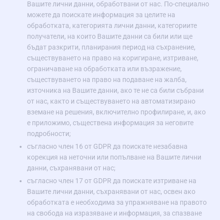
Вашите лични данни, обработвани от нас. По-специално
можете да поискате информация за целите на
обработката, категорията лични данни, категориите
получатели, на които Вашите данни са били или ще
бъдат разкрити, планирания период на съхранение,
съществуването на право на коригиране, изтриване,
ограничаване на обработката или възражение,
съществуването на право на подаване на жалба,
източника на Вашите данни, ако те не са били събрани
от нас, както и съществуването на автоматизирано
вземане на решения, включително профилиране, и, ако
е приложимо, съществена информация за неговите
подробности;
съгласно член 16 от GDPR да поискате незабавна
корекция на неточни или попълване на Вашите лични
данни, съхранявани от нас;
съгласно член 17 от GDPR да поискате изтриване на
Вашите лични данни, съхранявани от нас, освен ако
обработката е необходима за упражняване на правото
на свобода на изразяване и информация, за спазване