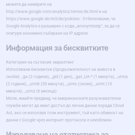
можете да намерите на
http://www.google.com/analytics/terms/de.html
и на
https://www.google.de/intl/de/policies/
. Отбелязваме, че
Google Analytics е разширен с кода „anonymizeIp“, за да се
осигури анонимно събиране на IP адреси.
Информация за бисквитките
Категория на съгласие: маркетинг
Използвани бисквитки (продължителност на живота в
скоби): _ga (2 години), _gid (1 ден), _gat_UA-* (1 минута), _utma
(2 години), _utmb (30 минути), _utmc (сесия), _utmt (10
минути), _utmz (6 месеца)
Моля, имайте предвид, че американските разузнавателни
служби могат да имат достъп до лични данни поради Cloud
Act, ако се използва този инструмент, тъй като обменът на
данни с Google чрез интернет протокола е неизбежен.
Използване на статистика за