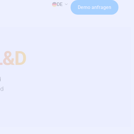
DE
Demo anfragen
L&D
d
ed