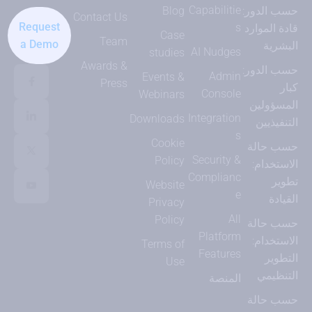
Capabilitie
حسب الدور:
Blog
Contact Us
Request
s
قادة الموارد
Case
Team
a Demo
البشرية
AI Nudges
studies
Awards &
حسب الدور:
Admin
Events &
Press
كبار
Console
Webinars
المسؤولين
Integration
Downloads
التنفيذيين
s
Cookie
حسب حالة
Security &
Policy
الاستخدام:
Complianc
تطوير
Website
e
القيادة
Privacy
All
Policy
حسب حالة
Platform
الاستخدام:
Terms of
Features
التطوير
Use
التنظيمي
المنصة
حسب حالة