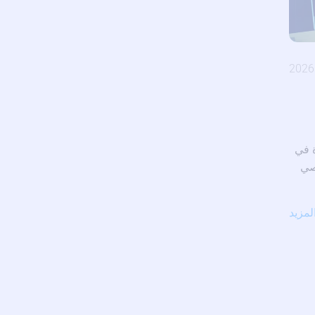
 في
صي
لمزيد