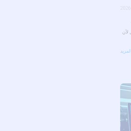
 لأن
لمزيد