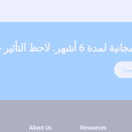
هر. لاحظ التأثير خلال أسابيع
حياً
s
About Us
Resources