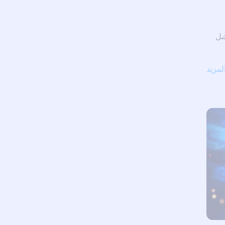
شل
لمزيد