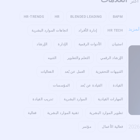
أكثر
HR-TRENDS
HR
BLENDED LEADING
BAPM
لمزيد
HR TECH
إدارة الأفراد
اتجاهات الموارد البشرية
استبيان
الأدوات الرقمية
الإدارة
الإرشاد
الإرشاد الرقمي
التعلم والتطوير
التنبيه
التنبيهات التحفيزية
العمل عن بُعد
الفعاليات
القيادة
القيادة عن بُعد
المؤسسات
المهارات القيادية
الموارد البشرية
تدريب القيادة
تطوير الموارد البشرية
تقنية الموارد البشرية
فعالية
فعالية الأعمال
مؤتمر