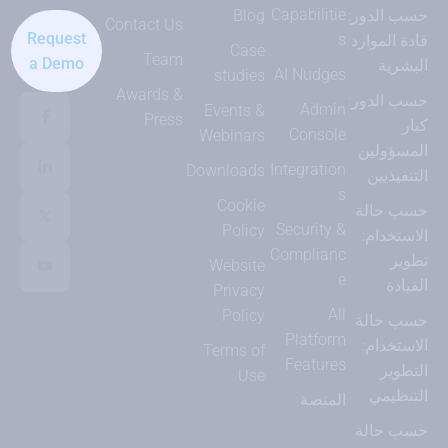
Capabilitie
حسب الدور:
Blog
Contact Us
Request
s
قادة الموارد
Case
Team
a Demo
البشرية
AI Nudges
studies
Awards &
حسب الدور:
Admin
Events &
Press
كبار
Console
Webinars
المسؤولين
Integration
Downloads
التنفيذيين
s
Cookie
حسب حالة
Security &
Policy
الاستخدام:
Complianc
تطوير
Website
e
القيادة
Privacy
All
Policy
حسب حالة
Platform
الاستخدام:
Terms of
Features
التطوير
Use
التنظيمي
المنصة
حسب حالة