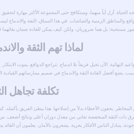
ه الحياة. أزل أياً منهما، وستكافح حتى المجموعة الأكثر مهارة لتحقيق ا
اقع والمناطق الزمنية والشاشات. في هذا السياق، الثقة والاندماج ليس
مور مستحبة؛ بل هما ضروريان. ولكن كيف يمكن للقادة ضمان بقائهما ق
لماذا تهم الثقة والاند
عيد النهائية. الآن تخيل فريقاً بلا اندماج. تتراجع الدوافع. يموت الابتكار.
 السبب، يضع أفضل القادة الثقة والاندماج في صميم ممارساتهم القيادية ال
تكلفة تجاهل الث
لمخاطر. يخفون الأخطاء بدلاً من إصلاحها. هذا يبطئ الفريق بأكمله. كم
الفرق ذات الثقة المنخفضة تعاني من معدل دوران أعلى ونتائج أضعف. من
دة، يتبادل الناس الأفكار بحرية. يشعرون بالأمان. يعلمون أن القائد ي