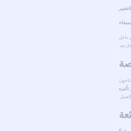
لتغيير
بسخاء
ش داخل
ارجه.
صة
حتاجون
تأثيره
لعمل.
ئعة