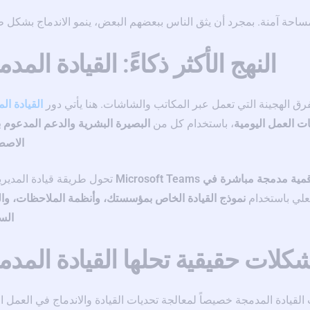
ساحة آمنة. بمجرد أن يثق الناس ببعضهم البعض، ينمو الاندماج بشكل ط
النهج الأكثر ذكاءً: القيادة المد
لفرق الهجينة التي تعمل عبر المكاتب والشاشات. هنا يأتي دور
القيادة ال
ات العمل اليومية
، باستخدام كل من
البصيرة البشرية والدعم المدعوم ب
الاصط
دمجة مباشرة في Microsoft Teams
تحول طريقة قيادة المديرين
فعلي باستخدام
نموذج القيادة الخاص بمؤسستك، وأنظمة الملاحظات، والب
الس
كلات حقيقية تحلها القيادة المدم
لقيادة المدمجة خصيصاً لمعالجة تحديات القيادة والاندماج في العمل ا