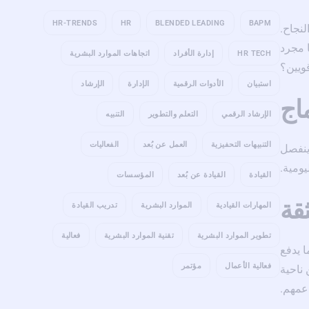
HR-TRENDS
HR
BLENDED LEADING
BAPM
لنجاح.
ا مجرد
HR TECH
إدارة الأفراد
اتجاهات الموارد البشرية
ويين؟
استبيان
الأدوات الرقمية
الإدارة
الإرشاد
ماج
الإرشاد الرقمي
التعلم والتطوير
التنبيه
التنبيهات التحفيزية
العمل عن بُعد
الفعاليات
 ينفصل
يومية.
القيادة
القيادة عن بُعد
المؤسسات
قة
المهارات القيادية
الموارد البشرية
تدريب القيادة
تطوير الموارد البشرية
تقنية الموارد البشرية
فعالية
ا يدفع
فعالية الأعمال
مؤتمر
 ناحية
دعمهم.