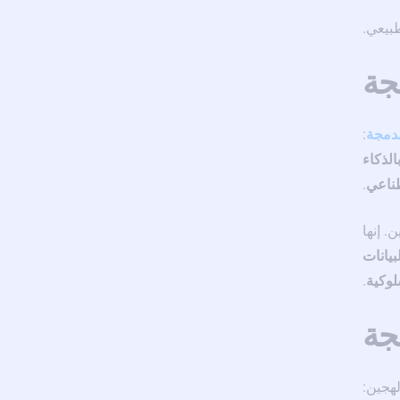
بيعي.
مجة
مدمجة
:
الذكاء
ناعي
.
. إنها
يانات
لوكية
.
جة
لهجين: