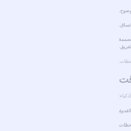
وضوح.
اتساق.
مصممة
لفريق.
احظات.
قت
ذكياء:
القدوة
احظات