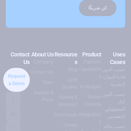
كن شريكًا
Contact
About Us
Resource
Product
Uses
Us
s
Cases
Company
Platform
Capabilitie
حسب الدور:
Blog
Contact Us
Request
s
قادة الموارد
Case
Team
a Demo
البشرية
AI Nudges
studies
Awards &
حسب الدور:
Admin
Events &
Press
كبار
Console
Webinars
المسؤولين
Integration
Downloads
التنفيذيين
s
Cookie
حسب حالة