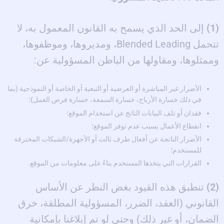
(1)
إلى الحد الذي يسمح به القانون المعمول به، لا
تتحمل Blended Leading، ومديروها، وموظفوها،
وممثلوها، ومقاولها من الباطن المسؤولية عن:
الأضرار غير المباشرة أو العرضية أو التبعية أو الخاصة أو النموذجية (بما
في ذلك خسارة الأرباح، خسارة السمعة، خسارة فرص العمل)؛
فقدان أو تلف البيانات الناتج عن استخدام الموقع؛
انقطاع الأعمال بسبب عدم توفر الموقع؛
الأضرار الناتجة عن أفعال طرف ثالث أو الأجهزة/الشبكات المخترقة
للمستخدم؛
القرارات التي يتخذها المستخدم بناءً على معلومات من الموقع.
(2)
تنطبق هذه القيود بغض النظر عن الأساس
القانوني (العقد، الضرر، المسؤولية المطلقة، خرق
الضمان، أو غير ذلك) وحتى لو تم إبلاغنا بإمكانية