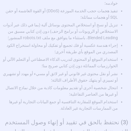
خوادمه؛
تنفيذ هجمات حجب الخدمة الموزعة (DDoS) أو القوة الغاشمة أو حقن
SQL أو هجمات مماثلة؛
تنزيل أو نسخ أو استخلاص المحتوى بوسائل آلية (بما في ذلك عبر أدوات
الاستخلاص أو الروبوتات أو برامج الزحف) دون إذن كتابي مسبق من
Blended Leading، باستثناء ما يتوافق مع ملف robots.txt المنشور؛
إجراء هندسة عكسية أو فك تجميع أو تفكيك أو محاولة استخراج الكود
المصدري من الموقع بأي طريقة أخرى؛
استخدام الموقع أو المحتوى لتدريب الذكاء الاصطناعي أو التعلم الآلي أو
الخوارزميات المماثلة دون إذن كتابي صريح منا؛
نشر أو نقل محتوى غير قانوني أو غير لائق أو مسيء أو مهدد أو تشهيري
أو تمييزي أو ينتهك حقوق الأطراف الثالثة؛
انتحال شخصية أخرى أو تقديم معلومات كاذبة من خلال نماذج الاتصال
أو غيرها من العناصر التفاعلية؛
استخدام الموقع للمقارنة التنافسية أو جمع البيانات التجارية أو غيرها
من الممارسات التجارية غير العادلة.
(3)
نحتفظ بالحق في تقييد أو إنهاء وصول المستخدم