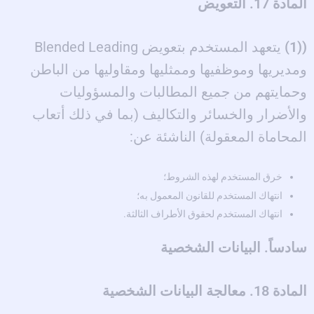
المادة 17. التعويض
((1)
يتعهد المستخدم بتعويض Blended Leading
ومديريها وموظفيها وممثليها ومقاوليها من الباطن
وحمايتهم من جميع المطالبات والمسؤوليات
والأضرار والخسائر والتكاليف (بما في ذلك أتعاب
المحاماة المعقولة) الناشئة عن:
خرق المستخدم لهذه الشروط؛
انتهاك المستخدم للقانون المعمول به؛
انتهاك المستخدم لحقوق الأطراف الثالثة.
سادساً. البيانات الشخصية
المادة 18. معالجة البيانات الشخصية