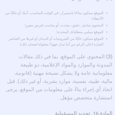
الموقع سيكون متاحًا باستمرار، في الوقت المناسب، آمنًا، أو خاليًا من
الأخطاء؛
المحتوى شامل، دقيق، محدث، أو مناسب لغرض معين؛
الموقع سيلبي متطلباتك المحددة؛
الموقع سيكون خاليًا من الفيروسات أو الديدان أو غيرها من العناصر
الضارة (على الرغم من أننا نبذل جهودًا معقولة لضمان ذلك).
(3)
المحتوى على الموقع، بما في ذلك مقالات
المدونة والموارد والمواد الإعلامية، ذو طبيعة
معلوماتية عامة ولا يشكل نصيحة مهنية (قانونية،
مالية، طبية، نفسية، موارد بشرية، أو غير ذلك). قبل
اتخاذ أي إجراء بناءً على معلومات من الموقع، يرجى
استشارة متخصص مؤهل.
المادة 16. تحديد المسؤولية