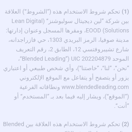
(1)
تحكم شروط الاستخدام هذه (”الشروط“) العلاقة
بين شركة ”لين ديجيتال سوليوشنز“ (Lean Digital
Solutions) EOOD، ومقرها المسجل وعنوان إدارتها:
مدينة صوفيا، الرمز البريدي 1303، حي فازراجدانه،
شارع تشيبروفتسي 12، الطابق 2، رقم التعريف
الموحد UIC 202204879 (”Blended Leading“،
”نحن“، ”لنا“، ”خاصتنا“)، وأي شخص طبيعي أو اعتباري
يزور أو يتصفح أو يتفاعل مع الموقع الإلكتروني
www.blendedleading.com ونطاقاته الفرعية
(”الموقع“)، ويشار إليه فيما بعد بـ ”المستخدم“ أو
”أنت“.
(2)
تحكم شروط الاستخدام هذه العلاقة بين Blended