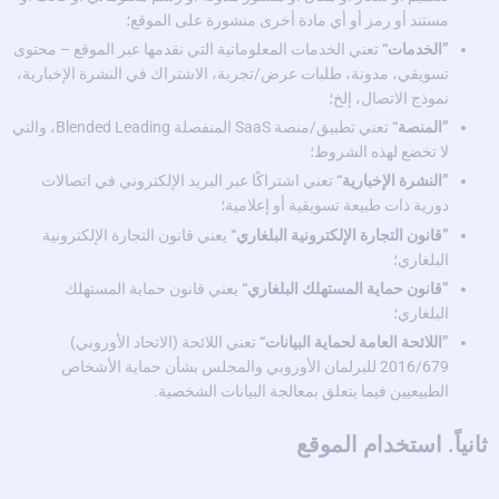
مستند أو رمز أو أي مادة أخرى منشورة على الموقع؛
”الخدمات“
تعني الخدمات المعلوماتية التي نقدمها عبر الموقع – محتوى
تسويقي، مدونة، طلبات عرض/تجربة، الاشتراك في النشرة الإخبارية،
نموذج الاتصال، إلخ؛
”المنصة“
تعني تطبيق/منصة SaaS المنفصلة Blended Leading، والتي
لا تخضع لهذه الشروط؛
”النشرة الإخبارية“
تعني اشتراكًا عبر البريد الإلكتروني في اتصالات
دورية ذات طبيعة تسويقية أو إعلامية؛
”قانون التجارة الإلكترونية البلغاري“
يعني قانون التجارة الإلكترونية
البلغاري؛
”قانون حماية المستهلك البلغاري“
يعني قانون حماية المستهلك
البلغاري؛
”اللائحة العامة لحماية البيانات“
تعني اللائحة (الاتحاد الأوروبي)
2016/679 للبرلمان الأوروبي والمجلس بشأن حماية الأشخاص
الطبيعيين فيما يتعلق بمعالجة البيانات الشخصية.
ثانياً. استخدام الموقع