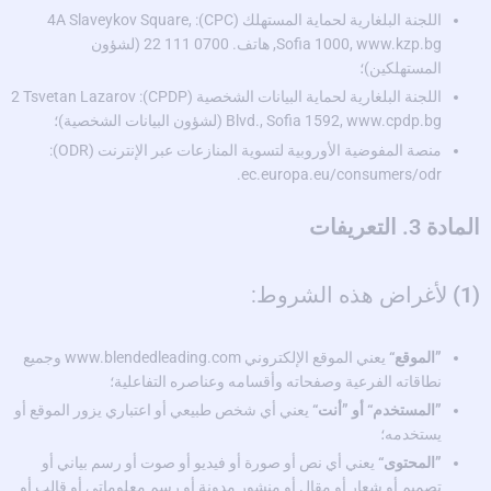
اللجنة البلغارية لحماية المستهلك (CPC): 4A Slaveykov Square,
Sofia 1000, www.kzp.bg, هاتف. 0700 111 22 (لشؤون
المستهلكين)؛
اللجنة البلغارية لحماية البيانات الشخصية (CPDP): 2 Tsvetan Lazarov
Blvd., Sofia 1592, www.cpdp.bg (لشؤون البيانات الشخصية)؛
منصة المفوضية الأوروبية لتسوية المنازعات عبر الإنترنت (ODR):
ec.europa.eu/consumers/odr.
المادة 3. التعريفات
(1)
لأغراض هذه الشروط:
”الموقع“
يعني الموقع الإلكتروني www.blendedleading.com وجميع
نطاقاته الفرعية وصفحاته وأقسامه وعناصره التفاعلية؛
”المستخدم“ أو ”أنت“
يعني أي شخص طبيعي أو اعتباري يزور الموقع أو
يستخدمه؛
”المحتوى“
يعني أي نص أو صورة أو فيديو أو صوت أو رسم بياني أو
تصميم أو شعار أو مقال أو منشور مدونة أو رسم معلوماتي أو قالب أو