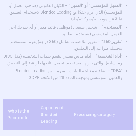
“العميل المؤسسي” أو “العميل”
– الكيان القانوني (صاحب العمل أو
المؤسسة) الذي أبرم عقدًا مع Blended Leading لاستخدام التطبيق
نيابةً عن موظفيه/شركائه/قادته.
“المستخدم”
– شخص طبيعي (موظف، قائد، مدير أو أي شريك آخر
للعميل المؤسسي) يستخدم التطبيق.
“تقرير 360”
– تقرير ملاحظات شامل (360 درجة) يقوم المستخدم
بتحميله طواعية إلى التطبيق.
“أداة الشخصية”
– أداة قياس نفسي لتقييم سمات الشخصية (مثل DISC
وما شابه)، والتي يقوم المستخدم بتحميل نتائجها طواعية إلى التطبيق.
“DPA”
– اتفاقية معالجة البيانات المبرمة بين Blended Leading
والعميل المؤسسي بموجب المادة 28 من اللائحة GDPR.
Capacity of
Who is the
Blended
Processing category
controller?
Leading