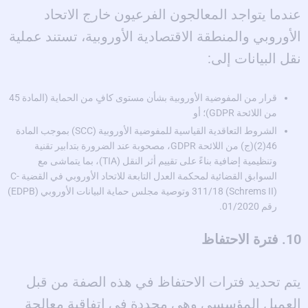
عندما يتواجد المعالجون الفرعيون خارج الاتحاد
الأوروبي والمنطقة الاقتصادية الأوروبية، تستند عملية
نقل البيانات إلى:
قرار من المفوضية الأوروبية بشأن مستوى كافٍ من الحماية (المادة 45
من اللائحة GDPR)؛ أو
الشروط التعاقدية القياسية للمفوضية الأوروبية (SCC) بموجب المادة
46(2)(ج) من اللائحة GDPR، مصحوبة عند الضرورة بتدابير تقنية
وتنظيمية إضافية بناءً على تقييم أثر النقل (TIA)، بما يتماشى مع
السوابق القضائية لمحكمة العدل التابعة للاتحاد الأوروبي في القضية C-
311/18 (Schrems II) وتوصية مجلس حماية البيانات الأوروبي (EDPB)
رقم 01/2020.
10. فترة الاحتفاظ
يتم تحديد فترات الاحتفاظ في هذه الصفة من قبل
العميل المؤسسي وهي محددة في اتفاقية معالجة