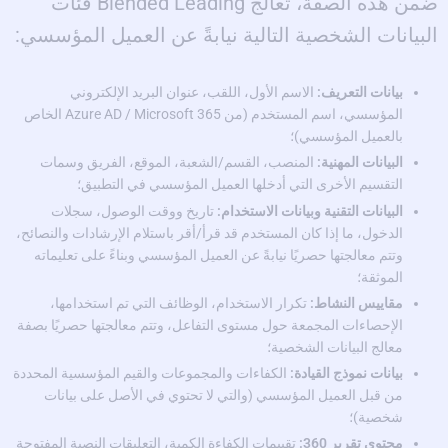
ضمن هذه الصفة، تعالج Blended Leading فئات
البيانات الشخصية التالية نيابةً عن العميل المؤسسي:
بيانات التعريف:
الاسم الأول، اللقب، عنوان البريد الإلكتروني
المؤسسي، اسم المستخدم (من Azure AD / Microsoft 365 الخاص
بالعميل المؤسسي)؛
البيانات المهنية:
المنصب، القسم/الشعبة، الموقع، الفريق وسمات
التقسيم الأخرى التي أدخلها العميل المؤسسي في التطبيق؛
البيانات التقنية وبيانات الاستخدام:
تاريخ ووقت الوصول، سجلات
الدخول، ما إذا كان المستخدم قد قرأ/أقر باستلام الإرشادات والنصائح،
وتتم معالجتها حصريًا نيابةً عن العميل المؤسسي وبناءً على تعليماته
الموثقة؛
مقاييس النشاط:
تكرار الاستخدام، الوظائف التي تم استخدامها،
الإحصاءات المجمعة حول مستوى التفاعل، وتتم معالجتها حصريًا بصفة
معالج البيانات الشخصية؛
بيانات نموذج القيادة:
الكفاءات والمجموعات والقيم المؤسسية المحددة
من قبل العميل المؤسسي (والتي لا تحتوي في الأصل على بيانات
شخصية)؛
محتوى تقرير 360:
تقييمات الكفاءة الكمية، التعليقات النصية المفتوحة