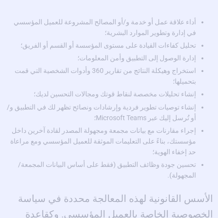
أداء علاقة عمل أو خدمة و/أو المصالح المشروعة للعميل المؤسسي
في إدارة وتطوير الموارد البشرية؛
تحليل كفاءات القيادة على مستوى المؤسسة أو القسم أو الفريق؛
إدارة الوصول إلى التطبيق وأمن المعلومات؛
استخراج وهيكلة النتائج من تقارير 360 وأدوات الشخصية التي قمت
بتحميلها؛
إنشاء تحليلات مخصصة لنقاط قوتك ومجالات التحسين لديك؛
إنشاء توصيات تطوير فردية وإرشادات ونصائح تظهر لك في التطبيق و/
أو تُرسل إليك عبر Microsoft Teams؛
إجراء مقارنات مع بيانات مجمعة ومجهولة المصدر لقادة آخرين داخل
مؤسستك، بناءً على التعليمات الموثقة للعميل المؤسسي ومع مراعاة
حد إخفاء الهوية؛
تحسين جودة وظائف التطبيق (فقط على أساس البيانات المجمعة/
المجهولة).
الأسس القانونية لهذه المعالجة محددة في سياسة
الخصوصية الخاصة بالعميل المؤسسي. وكقاعدة