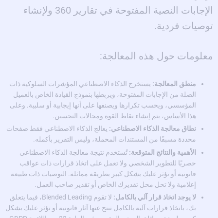
الإجابات النصية المفتوحة في تقارير 360 ولإنشاء
توصيات فردية.
معلومات حول هذه المعالجة:
منطق المعالجة:
يستخرج الذكاء الاصطناعي المؤشرات السلوكية ذات
الصلة من الإجابات المفتوحة، ويربطها بنموذج القيادة الخاص بالعميل
المؤسسي، ويحسب تكرارها ويصنفها على أنها إيجابية أو سلبية. وعلى
هذا الأساس، يتم إنشاء نقاط القوة ومجالات التحسين.
نطاق معالجة الذكاء الاصطناعي:
يعالج الذكاء الاصطناعي فقط صفحات
محددة مسبقًا من المستندات المحملة، وليس التقرير بأكمله.
الأهمية والنتائج المتوقعة:
تُستخدم نتيجة معالجة الذكاء الاصطناعي
حصريًا للتطوير الشخصي ولا تعمل على اتخاذ قرارات ذات عواقب
قانونية أو تؤثر عليك بشكل كبير بطريقة مماثلة. التوصيات ذات طبيعة
إعلامية ولا تحل محل تقديرك الخاص أو تقدير صاحب العمل.
لا يوجد اتخاذ قرار آلي بالكامل:
لا تقوم Blended Leading، فيما يتعلق
بك، باتخاذ قرارات آلية بالكامل تنتج عنها آثار قانونية أو تؤثر عليك بشكل