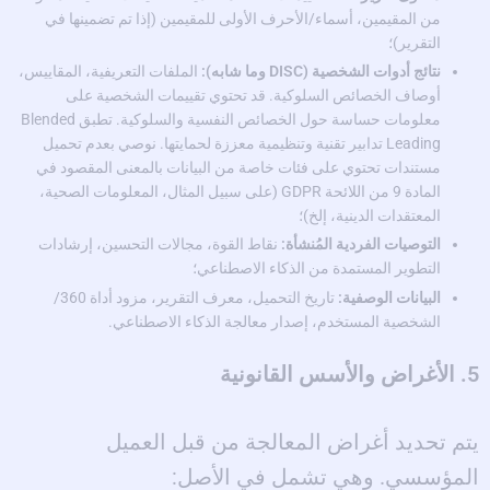
من المقيمين، أسماء/الأحرف الأولى للمقيمين (إذا تم تضمينها في
التقرير)؛
نتائج أدوات الشخصية (DISC وما شابه):
الملفات التعريفية، المقاييس،
أوصاف الخصائص السلوكية. قد تحتوي تقييمات الشخصية على
معلومات حساسة حول الخصائص النفسية والسلوكية. تطبق Blended
Leading تدابير تقنية وتنظيمية معززة لحمايتها. نوصي بعدم تحميل
مستندات تحتوي على فئات خاصة من البيانات بالمعنى المقصود في
المادة 9 من اللائحة GDPR (على سبيل المثال، المعلومات الصحية،
المعتقدات الدينية، إلخ)؛
التوصيات الفردية المُنشأة:
نقاط القوة، مجالات التحسين، إرشادات
التطوير المستمدة من الذكاء الاصطناعي؛
البيانات الوصفية:
تاريخ التحميل، معرف التقرير، مزود أداة 360/
الشخصية المستخدم، إصدار معالجة الذكاء الاصطناعي.
5. الأغراض والأسس القانونية
يتم تحديد أغراض المعالجة من قبل العميل
المؤسسي. وهي تشمل في الأصل: