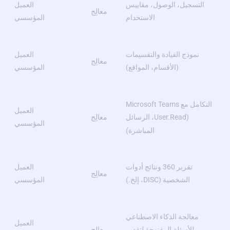
التسجيل، الوصول، مقاييس
العميل
معالِج
الاستخدام
المؤسسي
نموذج القيادة والتقسيمات
العميل
معالِج
(الأقسام، المواقع)
المؤسسي
التكامل مع Microsoft Teams
العميل
معالِج
(User.Read، الرسائل
المؤسسي
المباشرة)
تقرير 360 ونتائج أدوات
العميل
معالِج
الشخصية (DISC، إلخ.)
المؤسسي
معالجة الذكاء الاصطناعي
العميل
معالِج
للأسئلة المفتوحة لتقديم