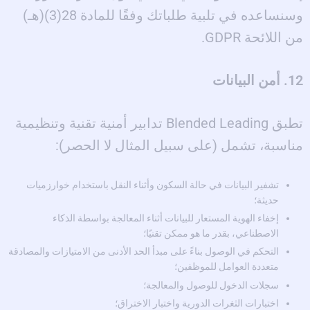
وسنساعده في تلبية طلباتك وفقًا للمادة 28(3)(هـ)
من اللائحة GDPR.
12. أمن البيانات
تطبق Blended Leading تدابير أمنية تقنية وتنظيمية
مناسبة، تشمل (على سبيل المثال لا الحصر):
تشفير البيانات في حالة السكون وأثناء النقل باستخدام خوارزميات
حديثة؛
إخفاء الهوية المستعار للبيانات أثناء المعالجة بواسطة الذكاء
الاصطناعي، بقدر ما هو ممكن تقنيًا؛
التحكم في الوصول بناءً على مبدأ الحد الأدنى من الامتيازات والمصادقة
متعددة العوامل للموظفين؛
سجلات الدخول للوصول والمعالجة؛
اختبارات الثغرات الدورية واختبار الاختراق؛