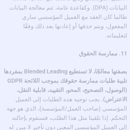
البيانات (DPA). وكقاعدة عامة، تتم معالجة البيانات
طالما كان العقد مع العميل المؤسسي ساري
المفعول، ويتم حذفها أو إعادتها بعد ذلك وفقًا
لتعليماته.
11. ممارسة الحقوق
بصفتها معالجًا، لا تستطيع Blended Leading بمفردها
تلبية طلبات ممارسة حقوقك بموجب اللائحة GDPR
(الوصول، التصحيح، المحو، التقييد، قابلية النقل،
الاعتراض).
يجب توجيه هذه الطلبات إلى العميل
المؤسسي (صاحب العمل/المؤسسة)، الذي هو جهة
التحكم. إذا تلقينا مثل هذا الطلب، فسنقوم بإحالته
إلى العميل المؤسسي المعني دون تأخير لا مبرر له