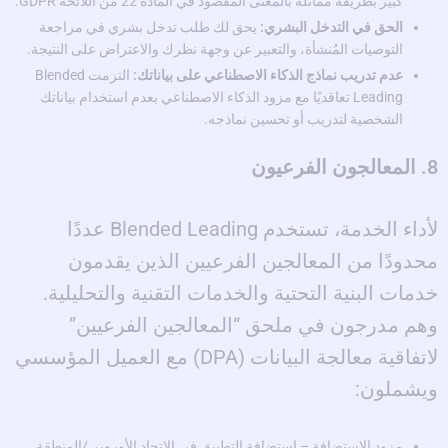
كبير بطريقة مماثلة بالمعنى المقصود في المادة 22 من اللائحة GDPR.
الحق في التدخل البشري:
يحق لك طلب تدخل بشري في مراجعة
التوصيات المُنشأة، والتعبير عن وجهة نظرك والاعتراض على النتيجة.
عدم تدريب نماذج الذكاء الاصطناعي على بياناتك:
التزمت Blended
Leading تعاقديًا مع مزود الذكاء الاصطناعي بعدم استخدام بياناتك
الشخصية لتدريب أو تحسين نماذجه.
8. المعالجون الفرعيون
لأداء الخدمة، تستخدم Blended Leading عددًا
محدودًا من المعالجين الفرعيين الذين يقدمون
خدمات البنية التحتية والخدمات التقنية والتحليلية.
وهم مدرجون في ملحق “المعالجين الفرعيين”
لاتفاقية معالجة البيانات (DPA) مع العميل المؤسسي
ويشملون:
مزود الاستضافة – استضافة التطبيق في الاتحاد الأوروبي/المنطقة