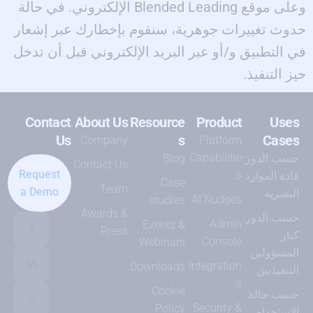
وعلى موقع Blended Leading الإلكتروني. في حالة
حدوث تغييرات جوهرية، سنقوم بإخطارك عبر إشعار
في التطبيق و/أو عبر البريد الإلكتروني قبل أن تدخل
حيز التنفيذ.
Contact
About Us
Resource
Product
Uses
Us
s
Cases
Company
Platform
Capabilitie
حسب الدور:
Blog
Contact Us
Request
s
قادة الموارد
Case
Team
a Demo
البشرية
AI Nudges
studies
Awards &
حسب الدور:
Admin
Events &
Press
كبار
Console
Webinars
المسؤولين
Integration
Downloads
التنفيذيين
s
Cookie
حسب حالة
Security &
Policy
الاستخدام: