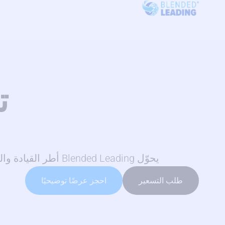
ت
يحوّل Blended Leading أطر القيادة والتقييمات والاستثمارات التطويرية الخاصة بك إلى نمو قيادي مخصص مدعوم بالذكاء الاصطناعي.
طلب التسعير
احجز عرضًا توضيحيًا