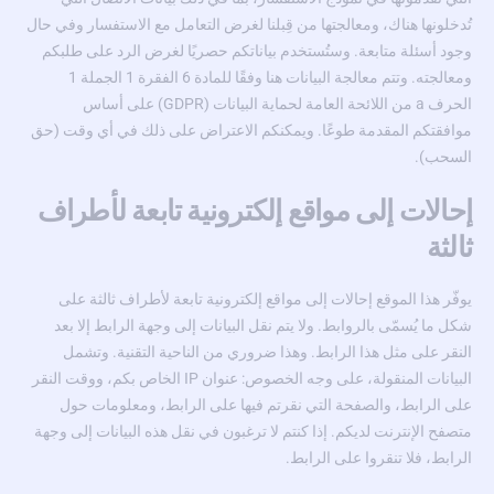
تُدخلونها هناك، ومعالجتها من قِبلنا لغرض التعامل مع الاستفسار وفي حال
وجود أسئلة متابعة. وستُستخدم بياناتكم حصريًا لغرض الرد على طلبكم
ومعالجته. وتتم معالجة البيانات هنا وفقًا للمادة 6 الفقرة 1 الجملة 1
الحرف a من اللائحة العامة لحماية البيانات (GDPR) على أساس
موافقتكم المقدمة طوعًا. ويمكنكم الاعتراض على ذلك في أي وقت (حق
السحب).
إحالات إلى مواقع إلكترونية تابعة لأطراف
ثالثة
يوفّر هذا الموقع إحالات إلى مواقع إلكترونية تابعة لأطراف ثالثة على
شكل ما يُسمّى بالروابط. ولا يتم نقل البيانات إلى وجهة الرابط إلا بعد
النقر على مثل هذا الرابط. وهذا ضروري من الناحية التقنية. وتشمل
البيانات المنقولة، على وجه الخصوص: عنوان IP الخاص بكم، ووقت النقر
على الرابط، والصفحة التي نقرتم فيها على الرابط، ومعلومات حول
متصفح الإنترنت لديكم. إذا كنتم لا ترغبون في نقل هذه البيانات إلى وجهة
الرابط، فلا تنقروا على الرابط.