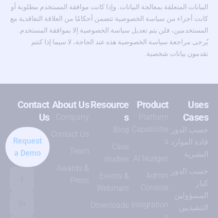
البيانات المتعلقة بمعالجة البيانات. وإذا كانت موافقة المستخدم مطلوبة أو
كانت أجزاء من سياسة الخصوصية تتضمن أحكامًا من العلاقة التعاقدية مع
المستخدمين، فلن يتم تعديل سياسة الخصوصية إلا بموافقة المستخدم.
يُرجى مراجعة سياسة الخصوصية هذه عند الحاجة، لا سيما إذا كنتم
تقدمون بيانات شخصية.
Contact
About Us
Resource
Product
Uses
Us
s
Cases
Company
Platform
Capabilitie
حسب الدور:
Blog
Contact Us
Request
s
قادة الموارد
Case
Team
a Demo
البشرية
AI Nudges
studies
Awards &
حسب الدور:
Admin
Events &
Press
كبار
Console
Webinars
المسؤولين
Integration
Downloads
التنفيذيين
s