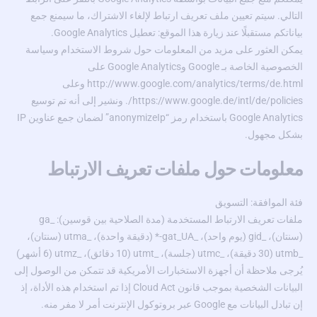
التالي. سيتم تعيين ملف تعريف ارتباط لإلغاء الاشتراك، ما سيمنع جمع
بياناتكم مستقبلًا عند زيارة هذا الموقع: تعطيل Google Analytics.
يمكن العثور على مزيد من المعلومات حول شروط الاستخدام وسياسة
الخصوصية الخاصة بـ Google وGoogle Analytics على
http://www.google.com/analytics/terms/de.html
وعلى
https://www.google.de/intl/de/policies/
. ونشير إلى أنه تم توسيع
Google Analytics باستخدام رمز “anonymizeIp” لضمان جمع عناوين IP
بشكل مجهول.
معلومات حول ملفات تعريف الارتباط
فئة الموافقة: التسويق
ملفات تعريف الارتباط المستخدمة (مدة الصلاحية بين قوسين): _ga
(سنتان)، _gid (يوم واحد)، _gat_UA-* (دقيقة واحدة)، _utma (سنتان)،
_utmb (30 دقيقة)، _utmc (جلسة)، _utmt (10 دقائق)، _utmz (6 أشهر)
يُرجى ملاحظة أن أجهزة الاستخبارات الأمريكية قد تتمكن من الوصول إلى
البيانات الشخصية بموجب قانون Cloud Act إذا تم استخدام هذه الأداة، إذ
إن تبادل البيانات مع Google عبر بروتوكول الإنترنت أمر لا مفر منه.