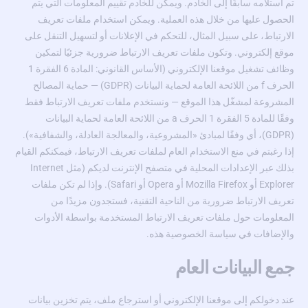
تم استلامه سابقًا إلى الخادم. ويمكن للخادم تقييم المعلومات التي يتم
الحصول عليها من خلال هذه العملية. ويمكن استخدام ملفات تعريف
الارتباط، على سبيل المثال، للتحكم في الإعلانات أو لتسهيل التنقل على
موقع إلكتروني. وتكون ملفات تعريف الارتباط ضرورية جزئيًا لتمكين
وظائف تشغيل موقعنا الإلكتروني (الأساس القانوني: المادة 6 الفقرة 1
الحرف f من اللائحة العامة لحماية البيانات (GDPR) — حماية المصالح
المشروعة لمشغّل هذا الموقع — ونستخدم ملفات تعريف الارتباط فقط
وفقًا للمادة 5 الفقرة 1 الحرف a من اللائحة العامة لحماية البيانات
(GDPR)، أي وفقًا لمبادئ «المشروعية، والمعالجة العادلة، والشفافية»).
إذا رغبتم في منع الاستخدام العام لملفات تعريف الارتباط، فيمكنكم القيام
بذلك عبر الإعدادات المحلية في متصفح الإنترنت لديكم (مثل Internet
Explorer أو Mozilla Firefox أو Opera أو Safari). وإذا لم تكن ملفات
تعريف الارتباط ضرورية من الناحية التقنية، فستجدون مزيدًا من
المعلومات حول ملفات تعريف الارتباط المستخدمة بواسطة الأدوات
والإضافات في سياسة الخصوصية هذه.
جمع البيانات العام
عند دخولكم إلى موقعنا الإلكتروني أو استرجاع ملف، يتم تخزين بيانات