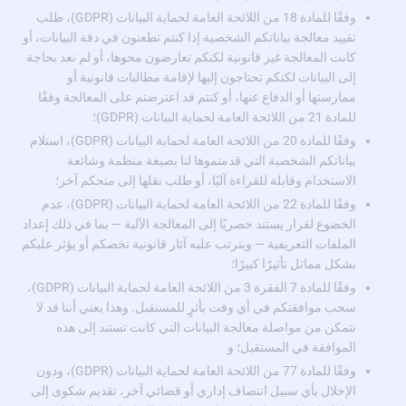
وفقًا للمادة 18 من اللائحة العامة لحماية البيانات (GDPR)، طلب
تقييد معالجة بياناتكم الشخصية إذا كنتم تطعنون في دقة البيانات، أو
كانت المعالجة غير قانونية لكنكم تعارضون محوها، أو لم نعد بحاجة
إلى البيانات لكنكم تحتاجون إليها لإقامة مطالبات قانونية أو
ممارستها أو الدفاع عنها، أو كنتم قد اعترضتم على المعالجة وفقًا
للمادة 21 من اللائحة العامة لحماية البيانات (GDPR)؛
وفقًا للمادة 20 من اللائحة العامة لحماية البيانات (GDPR)، استلام
بياناتكم الشخصية التي قدمتموها لنا بصيغة منظمة وشائعة
الاستخدام وقابلة للقراءة آليًا، أو طلب نقلها إلى متحكم آخر؛
وفقًا للمادة 22 من اللائحة العامة لحماية البيانات (GDPR)، عدم
الخضوع لقرار يستند حصريًا إلى المعالجة الآلية — بما في ذلك إعداد
الملفات التعريفية — ويترتب عليه آثار قانونية تخصكم أو يؤثر عليكم
بشكل مماثل تأثيرًا كبيرًا؛
وفقًا للمادة 7 الفقرة 3 من اللائحة العامة لحماية البيانات (GDPR)،
سحب موافقتكم في أي وقت بأثرٍ للمستقبل. وهذا يعني أننا قد لا
نتمكن من مواصلة معالجة البيانات التي كانت تستند إلى هذه
الموافقة في المستقبل؛ و
وفقًا للمادة 77 من اللائحة العامة لحماية البيانات (GDPR)، ودون
الإخلال بأي سبيل انتصاف إداري أو قضائي آخر، تقديم شكوى إلى