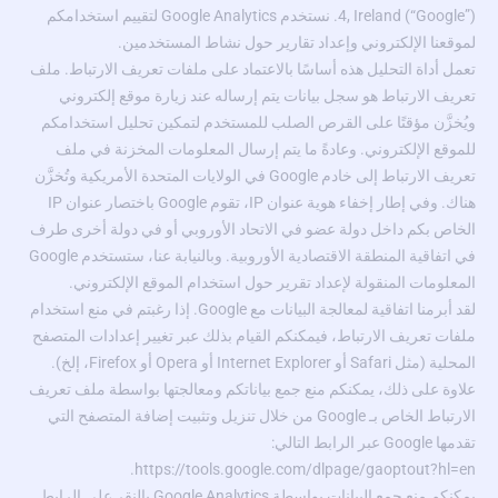
4, Ireland (“Google”). نستخدم Google Analytics لتقييم استخدامكم
لموقعنا الإلكتروني وإعداد تقارير حول نشاط المستخدمين.
تعمل أداة التحليل هذه أساسًا بالاعتماد على ملفات تعريف الارتباط. ملف
تعريف الارتباط هو سجل بيانات يتم إرساله عند زيارة موقع إلكتروني
ويُخزَّن مؤقتًا على القرص الصلب للمستخدم لتمكين تحليل استخدامكم
للموقع الإلكتروني. وعادةً ما يتم إرسال المعلومات المخزنة في ملف
تعريف الارتباط إلى خادم Google في الولايات المتحدة الأمريكية وتُخزَّن
هناك. وفي إطار إخفاء هوية عنوان IP، تقوم Google باختصار عنوان IP
الخاص بكم داخل دولة عضو في الاتحاد الأوروبي أو في دولة أخرى طرف
في اتفاقية المنطقة الاقتصادية الأوروبية. وبالنيابة عنا، ستستخدم Google
المعلومات المنقولة لإعداد تقرير حول استخدام الموقع الإلكتروني.
لقد أبرمنا اتفاقية لمعالجة البيانات مع Google. إذا رغبتم في منع استخدام
ملفات تعريف الارتباط، فيمكنكم القيام بذلك عبر تغيير إعدادات المتصفح
المحلية (مثل Safari أو Internet Explorer أو Opera أو Firefox، إلخ).
علاوة على ذلك، يمكنكم منع جمع بياناتكم ومعالجتها بواسطة ملف تعريف
الارتباط الخاص بـ Google من خلال تنزيل وتثبيت إضافة المتصفح التي
تقدمها Google عبر الرابط التالي:
https://tools.google.com/dlpage/gaoptout?hl=en.
يمكنكم منع جمع البيانات بواسطة Google Analytics بالنقر على الرابط