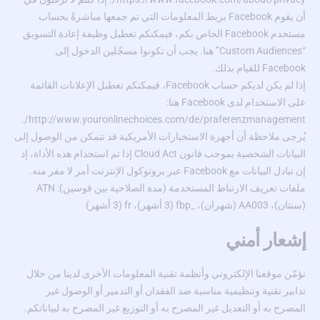
أن يقوم Facebook بربط المعلومات التي تم جمعها مباشرةً بحساب
مستخدم Facebook الخاص بكم، فيمكنكم تعطيل وظيفة إعادة التسويق
“Custom Audiences” هنا. يجب أن تكونوا مسجّلين الدخول إلى
Facebook للقيام بذلك.
إذا لم يكن لديكم حساب Facebook، فيمكنكم تعطيل الإعلانات القائمة
على الاستخدام لدى Facebook هنا:
.
http://www.youronlinechoices.com/de/praferenzmanagement/
يُرجى ملاحظة أن أجهزة الاستخبارات الأمريكية قد تتمكن من الوصول إلى
البيانات الشخصية بموجب قانون Cloud Act إذا تم استخدام هذه الأداة، إذ
إن تبادل البيانات مع Facebook عبر بروتوكول الإنترنت أمر لا مفر منه.
ملفات تعريف الارتباط المستخدمة (مدة الصلاحية بين قوسين): ATN
(سنتان)، AA003 (شهران)، _fbp (3 أشهر)، fr (3 أشهر)
إشعار أمني
نؤمّن موقعنا الإلكتروني وأنظمة تقنية المعلومات الأخرى لدينا من خلال
تدابير تقنية وتنظيمية مناسبة ضد الفقدان أو التدمير أو الوصول غير
المصرح به أو التعديل غير المصرح به أو التوزيع غير المصرح به لبياناتكم.