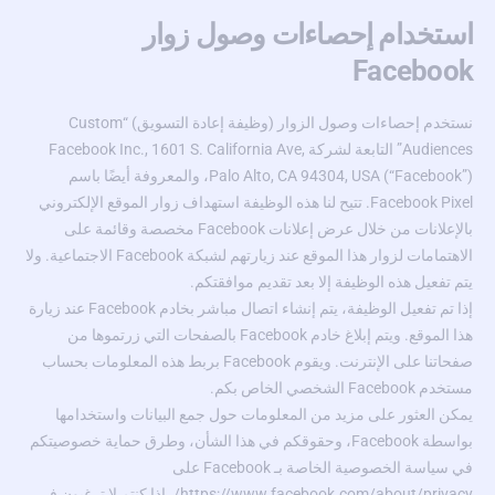
استخدام إحصاءات وصول زوار
Facebook
نستخدم إحصاءات وصول الزوار (وظيفة إعادة التسويق) “Custom
Audiences” التابعة لشركة Facebook Inc., 1601 S. California Ave,
Palo Alto, CA 94304, USA (“Facebook”)، والمعروفة أيضًا باسم
Facebook Pixel. تتيح لنا هذه الوظيفة استهداف زوار الموقع الإلكتروني
بالإعلانات من خلال عرض إعلانات Facebook مخصصة وقائمة على
الاهتمامات لزوار هذا الموقع عند زيارتهم لشبكة Facebook الاجتماعية. ولا
يتم تفعيل هذه الوظيفة إلا بعد تقديم موافقتكم.
إذا تم تفعيل الوظيفة، يتم إنشاء اتصال مباشر بخادم Facebook عند زيارة
هذا الموقع. ويتم إبلاغ خادم Facebook بالصفحات التي زرتموها من
صفحاتنا على الإنترنت. ويقوم Facebook بربط هذه المعلومات بحساب
مستخدم Facebook الشخصي الخاص بكم.
يمكن العثور على مزيد من المعلومات حول جمع البيانات واستخدامها
بواسطة Facebook، وحقوقكم في هذا الشأن، وطرق حماية خصوصيتكم
في سياسة الخصوصية الخاصة بـ Facebook على
https://www.facebook.com/about/privacy/
. إذا كنتم لا ترغبون في