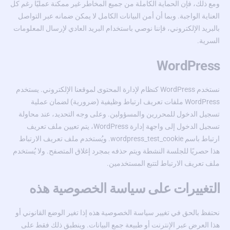
ومع ذلك، فإن الحماية الكاملة من جميع المخاطر غير ممكنة عمليًا رغم كل
العناية الواجبة. وبما أن أمن البيانات الكامل لا يمكن ضمانه عبر التواصل
بالبريد الإلكتروني، فإننا نوصي باستخدام البريد العادي لإرسال المعلومات
السرية.
WordPress
نستخدم WordPress كنظام لإدارة المحتوى لموقعنا الإلكتروني. يستخدم
WordPress ملفات تعريف ارتباط وظيفية (ضرورية) لضمان عملية
تسجيل الدخول للمحررين والمسؤولين. وعلى وجه التحديد، عند محاولة
تسجيل الدخول إلى واجهة إدارة WordPress، يتم تعيين ملف تعريف
ارتباط باسم wordpress_test_cookie. ويُستخدم ملف تعريف الارتباط
هذا حصريًا للجلسة النشطة ويتم حذفه بمجرد إغلاق المتصفح. ولا يُستخدم
ملف تعريف الارتباط لتتبع المستخدمين.
التغييرات على سياسة الخصوصية هذه
نحتفظ بالحق في تغيير سياسة الخصوصية هذه إذا تغير الوضع القانوني أو
هذا العرض عبر الإنترنت أو طبيعة جمع البيانات. وينطبق ذلك فقط على