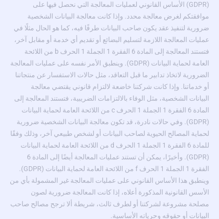
(GDPR) الأساس القانوني لعمليات المعالجة التي نحصل فيها على
موافقتكم لغرض معالجة محدد. وإذا كانت معالجة البيانات الشخصية
ضرورية لتنفيذ عقد يكون صاحب البيانات طرفًا فيه، كما هو الحال مثلًا في
عمليات المعالجة اللازمة لتسليم البضائع أو تقديم أي خدمة أو مقابل آخر،
فتستند المعالجة إلى المادة 6 الفقرة 1 الجملة 1 الحرف b من اللائحة
العامة لحماية البيانات (GDPR). وينطبق الأمر نفسه على عمليات المعالجة
الضرورية لاتخاذ تدابير ما قبل التعاقد، مثل حالات الاستفسار عن منتجاتنا
أو خدماتنا. وإذا كانت شركتنا خاضعة لالتزام قانوني يقتضي معالجة
البيانات الشخصية، مثل الوفاء بالالتزامات الضريبية، فتستند المعالجة إلى
المادة 6 الفقرة 1 الجملة 1 الحرف c من اللائحة العامة لحماية البيانات
(GDPR). وفي حالات نادرة، قد تكون معالجة البيانات الشخصية ضرورية
لحماية المصالح الحيوية لصاحب البيانات أو لشخص طبيعي آخر، وذلك وفقًا
للمادة 6 الفقرة 1 الجملة 1 الحرف d من اللائحة العامة لحماية البيانات
(GDPR). وأخيرًا، يمكن أن تستند عمليات المعالجة أيضًا إلى المادة 6
الفقرة 1 الجملة 1 الحرف f من اللائحة العامة لحماية البيانات (GDPR).
وينطبق هذا الأساس القانوني على عمليات المعالجة غير المشمولة بأي من
الأسس القانونية المذكورة أعلاه، إذا كانت المعالجة ضرورية لصون
مصلحة مشروعة لشركتنا أو لطرف ثالث، شريطة ألا ترجح مصالح صاحب
البيانات أو حقوقه وحرياته الأساسية.