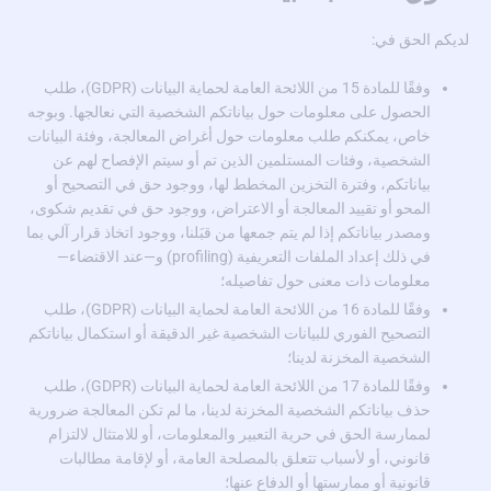
لديكم الحق في:
وفقًا للمادة 15 من اللائحة العامة لحماية البيانات (GDPR)، طلب
الحصول على معلومات حول بياناتكم الشخصية التي نعالجها. وبوجه
خاص، يمكنكم طلب معلومات حول أغراض المعالجة، وفئة البيانات
الشخصية، وفئات المستلمين الذين تم أو سيتم الإفصاح لهم عن
بياناتكم، وفترة التخزين المخطط لها، ووجود حق في التصحيح أو
المحو أو تقييد المعالجة أو الاعتراض، ووجود حق في تقديم شكوى،
ومصدر بياناتكم إذا لم يتم جمعها من قبَلنا، ووجود اتخاذ قرار آلي بما
في ذلك إعداد الملفات التعريفية (profiling) و—عند الاقتضاء—
معلومات ذات معنى حول تفاصيله؛
وفقًا للمادة 16 من اللائحة العامة لحماية البيانات (GDPR)، طلب
التصحيح الفوري للبيانات الشخصية غير الدقيقة أو استكمال بياناتكم
الشخصية المخزنة لدينا؛
وفقًا للمادة 17 من اللائحة العامة لحماية البيانات (GDPR)، طلب
حذف بياناتكم الشخصية المخزنة لدينا، ما لم تكن المعالجة ضرورية
لممارسة الحق في حرية التعبير والمعلومات، أو للامتثال لالتزام
قانوني، أو لأسباب تتعلق بالمصلحة العامة، أو لإقامة مطالبات
قانونية أو ممارستها أو الدفاع عنها؛