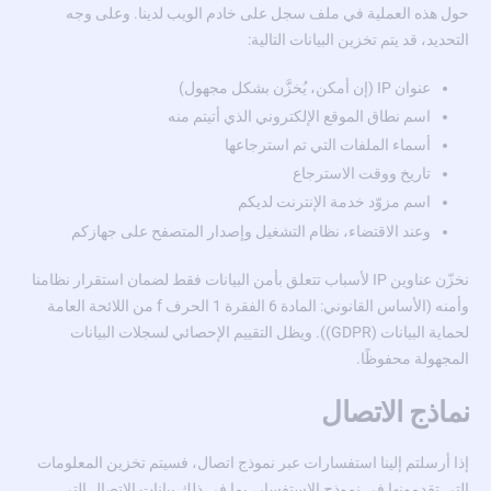
حول هذه العملية في ملف سجل على خادم الويب لدينا. وعلى وجه
التحديد، قد يتم تخزين البيانات التالية:
عنوان IP (إن أمكن، يُخزَّن بشكل مجهول)
اسم نطاق الموقع الإلكتروني الذي أتيتم منه
أسماء الملفات التي تم استرجاعها
تاريخ ووقت الاسترجاع
اسم مزوّد خدمة الإنترنت لديكم
وعند الاقتضاء، نظام التشغيل وإصدار المتصفح على جهازكم
نخزّن عناوين IP لأسباب تتعلق بأمن البيانات فقط لضمان استقرار نظامنا
وأمنه (الأساس القانوني: المادة 6 الفقرة 1 الحرف f من اللائحة العامة
لحماية البيانات (GDPR)). ويظل التقييم الإحصائي لسجلات البيانات
المجهولة محفوظًا.
نماذج الاتصال
إذا أرسلتم إلينا استفسارات عبر نموذج اتصال، فسيتم تخزين المعلومات
التي تقدمونها في نموذج الاستفسار، بما في ذلك بيانات الاتصال التي