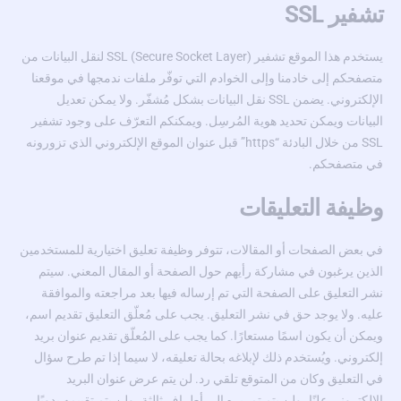
تشفير SSL
يستخدم هذا الموقع تشفير SSL (Secure Socket Layer) لنقل البيانات من
متصفحكم إلى خادمنا وإلى الخوادم التي توفّر ملفات ندمجها في موقعنا
الإلكتروني. يضمن SSL نقل البيانات بشكل مُشفّر. ولا يمكن تعديل
البيانات ويمكن تحديد هوية المُرسِل. ويمكنكم التعرّف على وجود تشفير
SSL من خلال البادئة “https” قبل عنوان الموقع الإلكتروني الذي تزورونه
في متصفحكم.
وظيفة التعليقات
في بعض الصفحات أو المقالات، تتوفر وظيفة تعليق اختيارية للمستخدمين
الذين يرغبون في مشاركة رأيهم حول الصفحة أو المقال المعني. سيتم
نشر التعليق على الصفحة التي تم إرساله فيها بعد مراجعته والموافقة
عليه. ولا يوجد حق في نشر التعليق. يجب على مُعلّق التعليق تقديم اسم،
ويمكن أن يكون اسمًا مستعارًا. كما يجب على المُعلّق تقديم عنوان بريد
إلكتروني. ويُستخدم ذلك لإبلاغه بحالة تعليقه، لا سيما إذا تم طرح سؤال
في التعليق وكان من المتوقع تلقي رد. لن يتم عرض عنوان البريد
الإلكتروني علنًا، ولن يتم تمريره إلى أطراف ثالثة، ولن يتم تقييمه يدويًا.