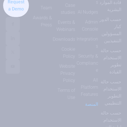
Request
s
قادة الموارد
Case
Team
a Demo
البشرية
AI Nudges
studies
Awards &
حسب الدور:
Admin
Events &
Press
كبار
Console
Webinars
المسؤولين
Integration
Downloads
التنفيذيين
s
Cookie
حسب حالة
Security &
Policy
الاستخدام:
Complianc
تطوير
Website
e
القيادة
Privacy
All
Policy
حسب حالة
Platform
الاستخدام:
Terms of
Features
التطوير
Use
التنظيمي
المنصة
حسب حالة
الاستخدام: