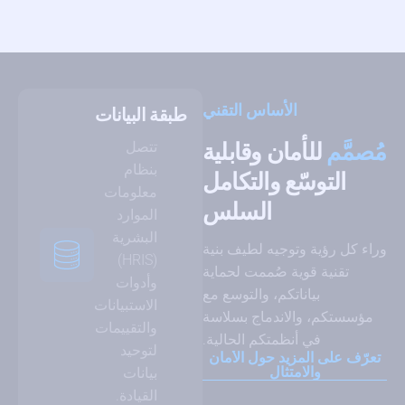
الأساس التقني
طبقة البيانات
مُصمَّم
للأمان وقابلية
تتصل
بنظام
التوسّع والتكامل
معلومات
السلس
الموارد
البشرية
وراء كل رؤية وتوجيه لطيف بنية
(HRIS)
تقنية قوية صُممت لحماية
وأدوات
بياناتكم، والتوسع مع
الاستبيانات
مؤسستكم، والاندماج بسلاسة
والتقييمات
في أنظمتكم الحالية.
لتوحيد
تعرّف على المزيد حول الأمان
والامتثال
بيانات
القيادة.