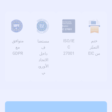
متوافق
ISO/IE
ختم
مستضا
مع
C
التميّز
ف
GDPR
27001
من EIC
داخل
الاتحاد
الأوروب
ي