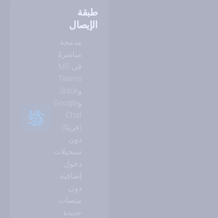
طبقة
الإيصال
مدمجة
مباشرةً
في MS
Teams
وSlack
وGoogle
Chat
(قريبًا).
دون
تسجيلات
دخول
إضافية.
دون
منصات
جديدة