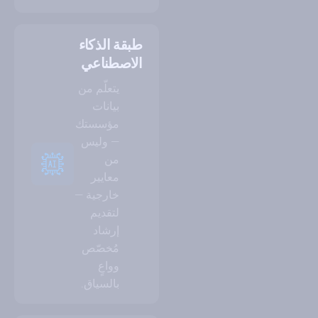
طبقة الذكاء
الاصطناعي
يتعلّم من
بيانات
مؤسستك
— وليس
من
معايير
خارجية —
لتقديم
إرشاد
مُخصّص
وواعٍ
بالسياق.