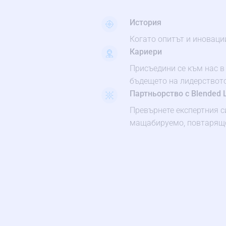
История
Когато опитът и иновации
Кариери
Присъедини се към нас в
бъдещето на лидерствот
Партньорство с Blended 
Превърнете експертния с
мащабируемо, повтарящо