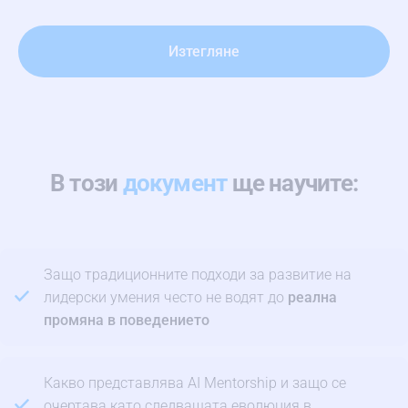
В този
документ
ще научите:
Защо традиционните подходи за развитие на
лидерски умения често не водят до
реална
промяна в поведението
Какво представлява AI Mentorship и защо се
очертава като следващата еволюция в