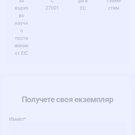
съвме
C
за
ри в
стим
27001
върхо
ЕС
во
научн
о
пости
жение
от EIC
Получете своя екземпляр
Имейл
*